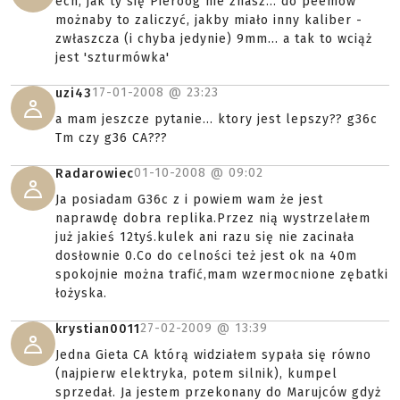
ech, jak ty się Pieroog nie znasz... do peemów
możnaby to zaliczyć, jakby miało inny kaliber -
zwłaszcza (i chyba jedynie) 9mm... a tak to wciąż
jest 'szturmówka'
17-01-2008 @
23:23
uzi43
a mam jeszcze pytanie... ktory jest lepszy?? g36c
Tm czy g36 CA???
01-10-2008 @
09:02
Radarowiec
Ja posiadam G36c z i powiem wam że jest
naprawdę dobra replika.Przez nią wystrzelałem
już jakieś 12tyś.kulek ani razu się nie zacinała
dosłownie 0.Co do celności też jest ok na 40m
spokojnie można trafić,mam wzermocnione zębatki
łożyska.
27-02-2009 @
13:39
krystian0011
Jedna Gieta CA którą widziałem sypała się równo
(najpierw elektryka, potem silnik), kumpel
sprzedał. Ja jestem przekonany do Marujców gdyż