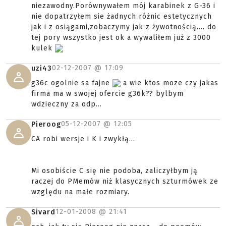
niezawodny.Porównywałem mój karabinek z G-36 i
nie dopatrzyłem sie żadnych różnic estetycznych
jak i z osiągami,zobaczymy jak z żywotnością.... do
tej pory wszystko jest ok a wywaliłem już z 3000
kulek
02-12-2007 @
17:09
uzi43
g36c ogolnie sa fajne
a wie ktos moze czy jakas
firma ma w swojej ofercie g36k?? bylbym
wdzieczny za odp...
05-12-2007 @
12:05
Pieroog
CA robi wersje i K i zwykłą...
Mi osobiście C się nie podoba, zaliczyłbym ją
raczej do PMemów niż klasycznych szturmówek ze
względu na małe rozmiary.
12-01-2008 @
21:41
Sivard