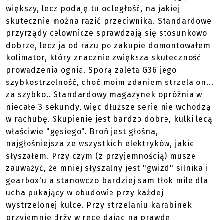
większy, lecz podaję tu odległość, na jakiej
skutecznie można razić przeciwnika. Standardowe
przyrządy celownicze sprawdzają się stosunkowo
dobrze, lecz ja od razu po zakupie domontowałem
kolimator, który znacznie zwiększa skuteczność
prowadzenia ognia. Sporą zaleta G36 jego
szybkostrzelność, choć moim zdaniem strzela on...
za szybko.. Standardowy magazynek opróżnia w
niecałe 3 sekundy, więc dłuższe serie nie wchodzą
w rachubę. Skupienie jest bardzo dobre, kulki lecą
właściwie "gęsiego". Broń jest głośna,
najgłośniejsza ze wszystkich elektryków, jakie
słyszałem. Przy czym (z przyjemnością) musze
zauważyć, że mniej słyszalny jest "gwizd" silnika i
gearbox'u a stanowczo bardziej sam tłok mile dla
ucha pukający w obudowie przy każdej
wystrzelonej kulce. Przy strzelaniu karabinek
przyjemnie drży w ręce dając na prawdę