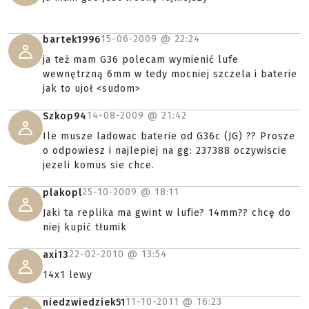
15-06-2009 @
22:24
bartek1996
ja też mam G36 polecam wymienić lufe
wewnętrzną 6mm w tedy mocniej szczela i baterie
jak to ujoł <sudom>
14-08-2009 @
21:42
Szkop94
Ile musze ladowac baterie od G36c (JG) ?? Prosze
o odpowiesz i najlepiej na gg: 237388 oczywiscie
jezeli komus sie chce.
25-10-2009 @
18:11
plakopl
Jaki ta replika ma gwint w lufie? 14mm?? chcę do
niej kupić tłumik
22-02-2010 @
13:54
axi13
14x1 lewy
11-10-2011 @
16:23
niedzwiedziek51