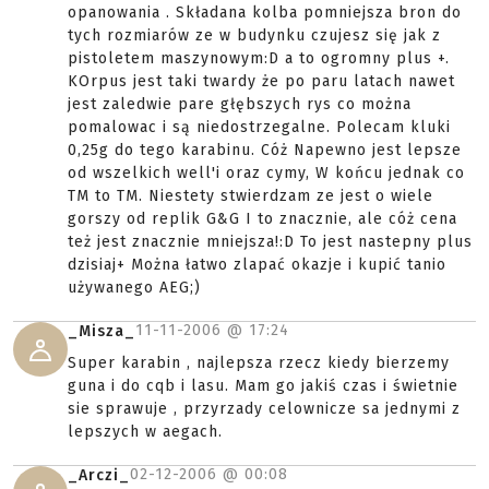
opanowania . Składana kolba pomniejsza bron do
tych rozmiarów ze w budynku czujesz się jak z
pistoletem maszynowym:D a to ogromny plus +.
KOrpus jest taki twardy że po paru latach nawet
jest zaledwie pare głębszych rys co można
pomalowac i są niedostrzegalne. Polecam kluki
0,25g do tego karabinu. Cóż Napewno jest lepsze
od wszelkich well'i oraz cymy, W końcu jednak co
TM to TM. Niestety stwierdzam ze jest o wiele
gorszy od replik G&G I to znacznie, ale cóż cena
też jest znacznie mniejsza!:D To jest nastepny plus
dzisiaj+ Można łatwo zlapać okazje i kupić tanio
używanego AEG;)
11-11-2006 @
17:24
_Misza_
Super karabin , najlepsza rzecz kiedy bierzemy
guna i do cqb i lasu. Mam go jakiś czas i świetnie
sie sprawuje , przyrzady celownicze sa jednymi z
lepszych w aegach.
02-12-2006 @
00:08
_Arczi_