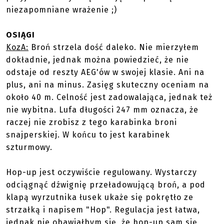
niezapomniane wrażenie ;)
OSIĄGI
KozA:
Broń strzela dość daleko. Nie mierzyłem
dokładnie, jednak można powiedzieć, że nie
odstaje od reszty AEG'ów w swojej klasie. Ani na
plus, ani na minus. Zasięg skuteczny oceniam na
około 40 m. Celność jest zadowalająca, jednak też
nie wybitna. Lufa długości 247 mm oznacza, że
raczej nie zrobisz z tego karabinka broni
snajperskiej. W końcu to jest karabinek
szturmowy.
Hop-up jest oczywiście regulowany. Wystarczy
odciągnąć dźwignię przeładowującą broń, a pod
klapą wyrzutnika łusek ukaże się pokrętło ze
strzałką i napisem "Hop". Regulacja jest łatwa,
jednak nie obawiałbym się, że hop-up sam się