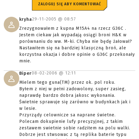
ZALOGUJ SIĘ ABY KOMENTOWAĆ
29-11-2005 @
08:57
kryha
Zrezygnowałem z kupna M15A4 na rzecz G36C .
Jestem ciekaw jak wypadają osiągi broni H&K w
porównaniu do ww. M-ki. Chyba nie będę żałował?
Nastawiłem się na bardziej klasyczną broń, ale
korzystna okazja i dobre opinie o G36C przekonały
mnie.
08-02-2006 @
12:11
Biper
Mielem tego guna(TM) przez ok. pol roku.
Byłem z niej w pełni zadowolony, super zasieg,
naprawdę bardzo dobra jakosc wykonania.
Świetnie sprawuje się zarówno w budynkach jak i
w lesie.
Przyrządy celownicze sa naprane świetne.
Polecam dokupienie lufy precyzyjnej, z takim
zestawem swietnie sobie radziłem na polu walki.
Dobrze jest stwsowac z tą replika baterie typu