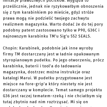
imitacje prawdziwych pocisków. Wygląda to
prześlicznie, jednak nie ryzykowałbym obnoszenia
się z tym karabinkiem po mieście, gdyż stróże
prawa mogą nie podzielić twojego zachwytu
realizmem magazynka. Warto dodać że do tej pory
podobny patent zastosowano tylko w P90, G36C i
najnowszym karabinku TM'u Sig'u 552 SEALS.
Chopin: Karabinek, podobnie jak inne wyroby
firmy TM dostarczany jest w ładnie opakowanym
styropianowym pudełku. Po jego otworzeniu, prócz
karabinka, baterii i tool'a do ładowania
magazynka, dostrzec można instrukcje oraz
katalogi Marui. W pudełku przygotowane jest
miejsce na fore-grip'a który niestety nie jest
dostarczany w komplecie. Temat samego projektu
G36 jest raczej tematem-rzeką i nie chciałbym się
tutaj zbytnio nad nim roztrząsać. Mi się on