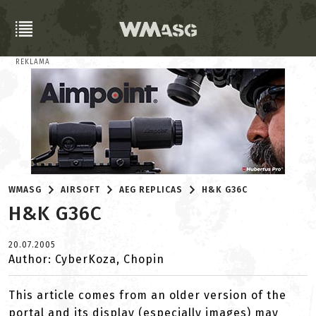
REKLAMA
WMASG
AIRSOFT
AEG REPLICAS
H&K G36C
H&K G36C
20.07.2005
Author: CyberKoza, Chopin
This article comes from an older version of the
portal and its display (especially images) may