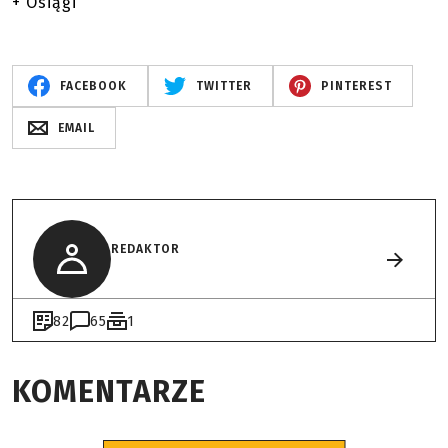
+ Osiągi
FACEBOOK
TWITTER
PINTEREST
EMAIL
REDAKTOR
82
65
1
KOMENTARZE