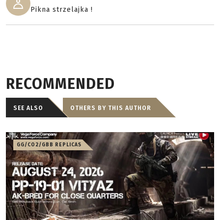
Pikna strzelajka !
RECOMMENDED
SEE ALSO
OTHERS BY THIS AUTHOR
GG/CO2/GBB REPLICAS