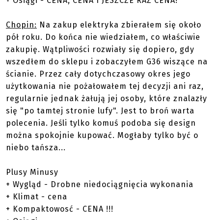
+ Osiągi - CENA, CENA I JESZCZE RAZ CENA!
Chopin:
Na zakup elektryka zbierałem się około
pół roku. Do końca nie wiedziałem, co właściwie
zakupię. Wątpliwości rozwiały się dopiero, gdy
wszedłem do sklepu i zobaczyłem G36 wiszące na
ścianie. Przez cały dotychczasowy okres jego
użytkowania nie pożałowałem tej decyzji ani raz,
regularnie jednak żałują jej osoby, które znalazły
się "po tamtej stronie lufy". Jest to broń warta
polecenia. Jeśli tylko komuś podoba się design
można spokojnie kupować. Mogłaby tylko być o
niebo tańsza...
Plusy Minusy
+ Wygląd - Drobne niedociągnięcia wykonania
+ Klimat - cena
+ Kompaktowosć - CENA !!!