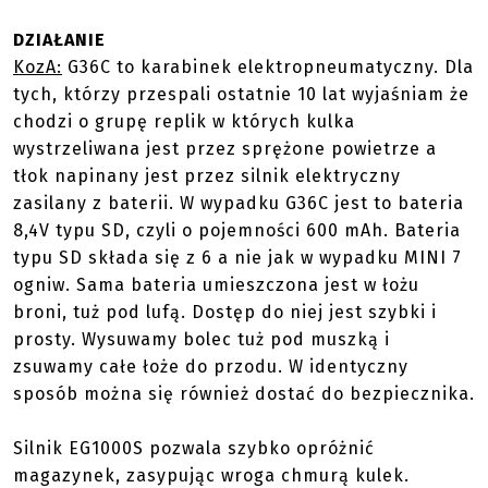
DZIAŁANIE
KozA:
G36C to karabinek elektropneumatyczny. Dla
tych, którzy przespali ostatnie 10 lat wyjaśniam że
chodzi o grupę replik w których kulka
wystrzeliwana jest przez sprężone powietrze a
tłok napinany jest przez silnik elektryczny
zasilany z baterii. W wypadku G36C jest to bateria
8,4V typu SD, czyli o pojemności 600 mAh. Bateria
typu SD składa się z 6 a nie jak w wypadku MINI 7
ogniw. Sama bateria umieszczona jest w łożu
broni, tuż pod lufą. Dostęp do niej jest szybki i
prosty. Wysuwamy bolec tuż pod muszką i
zsuwamy całe łoże do przodu. W identyczny
sposób można się również dostać do bezpiecznika.
Silnik EG1000S pozwala szybko opróżnić
magazynek, zasypując wroga chmurą kulek.