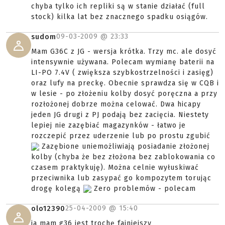
chyba tylko ich repliki są w stanie działać (full
stock) kilka lat bez znacznego spadku osiągów.
09-03-2009 @
23:33
sudom
Mam G36C z JG - wersja krótka. Trzy mc. ale dosyć
intensywnie używana. Polecam wymianę baterii na
LI-PO 7.4V ( zwiększa szybkostrzelności i zasięg)
oraz lufy na preckę. Obecnie sprawdza się w CQB i
w lesie - po złożeniu kolby dosyć poręczna a przy
rozłożonej dobrze można celować. Dwa hicapy
jeden JG drugi z PJ podają bez zacięcia. Niestety
lepiej nie zazębiać magazynków - łatwo je
rozczepić przez uderzenie lub po prostu zgubić
Zazębione uniemożliwiają posiadanie złożonej
kolby (chyba że bez złożona bez zablokowania co
czasem praktykuję). Można celnie wyłuskiwać
przeciwnika lub zasypać go kompozytem torując
drogę kolegą
Zero problemów - polecam
25-04-2009 @
15:40
olo12390
ja mam g36 jest trochę fajniejszy