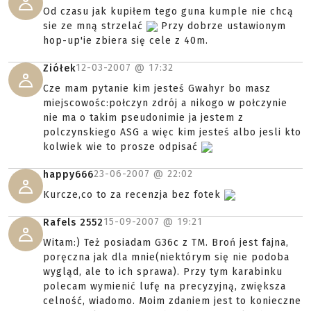
Od czasu jak kupiłem tego guna kumple nie chcą
sie ze mną strzelać
Przy dobrze ustawionym
hop-up'ie zbiera się cele z 40m.
12-03-2007 @
17:32
Ziółek
Cze mam pytanie kim jesteś Gwahyr bo masz
miejscowośc:połczyn zdrój a nikogo w połczynie
nie ma o takim pseudonimie ja jestem z
polczynskiego ASG a więc kim jesteś albo jesli kto
kolwiek wie to prosze odpisać
23-06-2007 @
22:02
happy666
Kurcze,co to za recenzja bez fotek
15-09-2007 @
19:21
Rafels 2552
Witam:) Też posiadam G36c z TM. Broń jest fajna,
poręczna jak dla mnie(niektórym się nie podoba
wygląd, ale to ich sprawa). Przy tym karabinku
polecam wymienić lufę na precyzyjną, zwiększa
celność, wiadomo. Moim zdaniem jest to konieczne