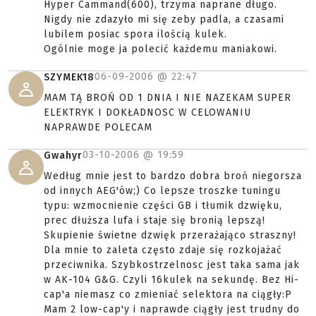
Hyper Cammand(600), trzyma naprane długo.
Nigdy nie zdazyło mi się zeby padla, a czasami
lubilem posiac spora ilością kulek.
Ogólnie moge ja polecić każdemu maniakowi.
06-09-2006 @
22:47
SZYMEK18
MAM TĄ BROŃ OD 1 DNIA I NIE NAZEKAM SUPER
ELEKTRYK I DOKŁADNOSC W CELOWANIU
NAPRAWDE POLECAM
03-10-2006 @
19:59
Gwahyr
Według mnie jest to bardzo dobra broń niegorsza
od innych AEG'ów;) Co lepsze troszke tuningu
typu: wzmocnienie części GB i tłumik dzwięku,
prec dłuższa lufa i staje się bronią lepszą!
Skupienie świetne dzwięk przerażająco straszny!
Dla mnie to zaleta często zdaje się rozkojażać
przeciwnika. Szybkostrzelnosc jest taka sama jak
w AK-104 G&G. Czyli 16kulek na sekundę. Bez Hi-
cap'a niemasz co zmieniać selektora na ciągły:P
Mam 2 low-cap'y i naprawde ciągły jest trudny do