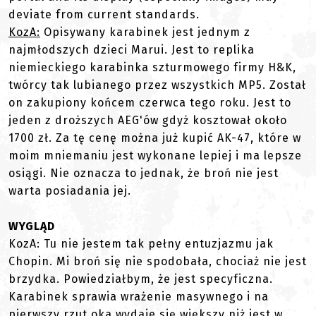
deviate from current standards.
KozA:
Opisywany karabinek jest jednym z
najmłodszych dzieci Marui. Jest to replika
niemieckiego karabinka szturmowego firmy H&K,
twórcy tak lubianego przez wszystkich MP5. Został
on zakupiony końcem czerwca tego roku. Jest to
jeden z droższych AEG'ów gdyż kosztował około
1700 zł. Za tę cenę można już kupić AK-47, które w
moim mniemaniu jest wykonane lepiej i ma lepsze
osiągi. Nie oznacza to jednak, że broń nie jest
warta posiadania jej.
WYGLĄD
KozA: Tu nie jestem tak pełny entuzjazmu jak
Chopin. Mi broń się nie spodobała, chociaż nie jest
brzydka. Powiedziałbym, że jest specyficzna.
Karabinek sprawia wrażenie masywnego i na
pierwszy rzut oka wydaje się większy niż jest w