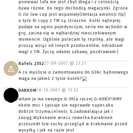
ponieważ lufa nie jest zbyt długa i z celnością
bywa różnie. Do tego dochodzą magazynki. Zgroza.
O ile low cup jest wspaniały(imitacja amunicji itp)
o tyle hi cupy z TM są straszne. Kulki najlepiej
podaje na ogniu pojedynczym, seria nie wchodzi w
grę, zacina się w najbardziej nieoczekiwanym
momencie. Ogólnie polecam tę replikę, ale magi
proszę wziąć od innych producentów, odradzam
magi z TM. Życzę udanej zabawy, pozdrawiam:)
27-09-2007 @
23:21
Rafels 2552
A co myślicie o zamontowaniu do G36c bębnowego
maga na jakieś 2 tysie kulek?
18-10-2007 @
13:32
DARKOM
witam ja ma swojego G-36(a raczej G-608)FIRMY
około msc i spisuje sie naprawde super,aku
dobrze trzyma,celnośc b,zadowalająca jak i
zasięg.Wykonanie wrecz rewelka.Karabinek
przeszedł tzw suchy przegląd w krakmanie przed
wysyłką i jak na razie jest