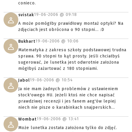
conieco.
19-06-2006 @
09:18
svistak
A może pomógłby prawidłowy montaż optyki? Na
zdjęciach jest obrócona o 90 stopni... :D
19-06-2006 @
10:06
Bukhart
Matematyka z zakresu szkoły podstawowej trudna
sprawa. 90 stopni to kąt prosty. Jeśli chciałbyś
sugerować, że lunetka jest odwrotnie założona
mógłbyś zażartować z 180 stopniami.
19-06-2006 @
10:54
Jabol
Ja nie mam żadnych problemów z ustawieniem
stock'owego HU. Jeżeli ktoś nie chce napisać
prawdziwej recenzji i jes fanem aeg'ów lepiej
niech nie pisze o karabinkach snajperskich...
19-06-2006 @
13:41
Wombat
Może lunetka została założona tylko do zdjęć.