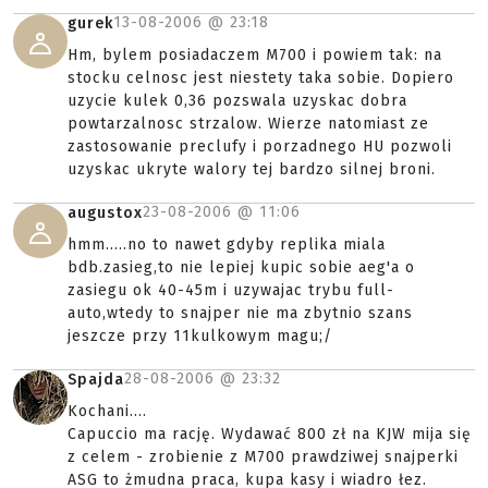
13-08-2006 @
23:18
gurek
Hm, bylem posiadaczem M700 i powiem tak: na
stocku celnosc jest niestety taka sobie. Dopiero
uzycie kulek 0,36 pozswala uzyskac dobra
powtarzalnosc strzalow. Wierze natomiast ze
zastosowanie preclufy i porzadnego HU pozwoli
uzyskac ukryte walory tej bardzo silnej broni.
23-08-2006 @
11:06
augustox
hmm.....no to nawet gdyby replika miala
bdb.zasieg,to nie lepiej kupic sobie aeg'a o
zasiegu ok 40-45m i uzywajac trybu full-
auto,wtedy to snajper nie ma zbytnio szans
jeszcze przy 11kulkowym magu;/
28-08-2006 @
23:32
Spajda
Kochani....
Capuccio ma rację. Wydawać 800 zł na KJW mija się
z celem - zrobienie z M700 prawdziwej snajperki
ASG to żmudna praca, kupa kasy i wiadro łez.