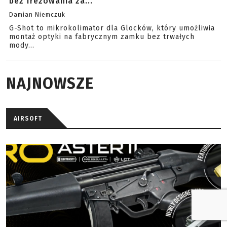
bez frezowania za...
Damian Niemczuk
G-Shot to mikrokolimator dla Glocków, który umożliwia
montaż optyki na fabrycznym zamku bez trwałych
mody...
NAJNOWSZE
AIRSOFT