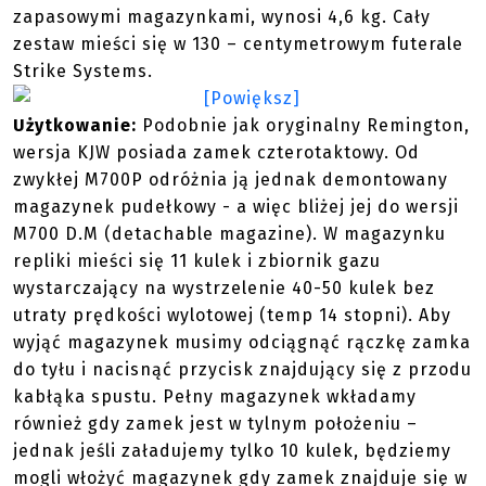
zapasowymi magazynkami, wynosi 4,6 kg. Cały
zestaw mieści się w 130 – centymetrowym futerale
Strike Systems.
Użytkowanie:
Podobnie jak oryginalny Remington,
wersja KJW posiada zamek czterotaktowy. Od
zwykłej M700P odróżnia ją jednak demontowany
magazynek pudełkowy - a więc bliżej jej do wersji
M700 D.M (detachable magazine). W magazynku
repliki mieści się 11 kulek i zbiornik gazu
wystarczający na wystrzelenie 40-50 kulek bez
utraty prędkości wylotowej (temp 14 stopni). Aby
wyjąć magazynek musimy odciągnąć rączkę zamka
do tyłu i nacisnąć przycisk znajdujący się z przodu
kabłąka spustu. Pełny magazynek wkładamy
również gdy zamek jest w tylnym położeniu –
jednak jeśli załadujemy tylko 10 kulek, będziemy
mogli włożyć magazynek gdy zamek znajduje się w