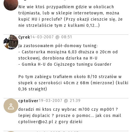
Nie wie ktoś przypadkiem gdzie w okolicach
trójmiasta, lub w sklepie internetowym, można
kupić HU i preclufe? (Przy okazji cieszcie się, że
nie strzelaliście tym z kulkami 0,12...)
14-03-2007 @
08:51
Cyrek
Ja zastosowałem pół-domowy tuning:
- Castorurka mosiężna 6,03 dłuższa o 20cm od
stockowej, dorobiona dziurka na H-U
- Gumka H-U do Cięższego tuningu Guarder
Po tym zabiegu trafiałem około 8/10 strzałów w
słupek o szerokości 40cm z 68m (mierzone) (kulki
0,36 straight)
19-03-2007 @
21:39
cptoliver
doradzi mi ktos czy wybrac m700 czy mp001 ?
lepiej doplacic ? prosze o pomoc... jak cos mail
cptoliver@o2.pl z gory dzieki