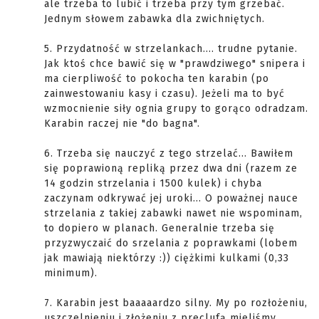
ale trzeba to lubić i trzeba przy tym grzebać.
Jednym słowem zabawka dla zwichniętych.
5. Przydatność w strzelankach.... trudne pytanie.
Jak ktoś chce bawić się w "prawdziwego" snipera i
ma cierpliwość to pokocha ten karabin (po
zainwestowaniu kasy i czasu). Jeżeli ma to być
wzmocnienie siły ognia grupy to gorąco odradzam.
Karabin raczej nie "do bagna".
6. Trzeba się nauczyć z tego strzelać... Bawiłem
się poprawioną repliką przez dwa dni (razem ze
14 godzin strzelania i 1500 kulek) i chyba
zaczynam odkrywać jej uroki... O poważnej nauce
strzelania z takiej zabawki nawet nie wspominam,
to dopiero w planach. Generalnie trzeba się
przyzwyczaić do srzelania z poprawkami (lobem
jak mawiają niektórzy :)) ciężkimi kulkami (0,33
minimum).
7. Karabin jest baaaaardzo silny. My po rozłożeniu,
uszczelnieniu i złożeniu z preclufą mieliśmy