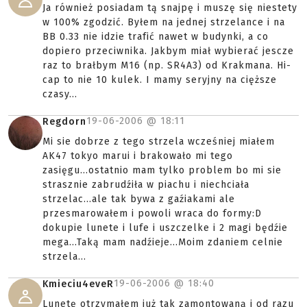
Ja również posiadam tą snajpę i muszę się niestety
w 100% zgodzić. Byłem na jednej strzelance i na
BB 0.33 nie idzie trafić nawet w budynki, a co
dopiero przeciwnika. Jakbym miał wybierać jescze
raz to brałbym M16 (np. SR4A3) od Krakmana. Hi-
cap to nie 10 kulek. I mamy seryjny na cięższe
czasy...
19-06-2006 @
18:11
Regdorn
Mi sie dobrze z tego strzela wcześniej miałem
AK47 tokyo marui i brakowało mi tego
zasięgu...ostatnio mam tylko problem bo mi sie
strasznie zabrudźiła w piachu i niechciała
strzelac...ale tak bywa z gaźiakami ale
przesmarowałem i powoli wraca do formy:D
dokupie lunete i lufe i uszczelke i 2 magi będźie
mega...Taką mam nadźieje...Moim zdaniem celnie
strzela...
19-06-2006 @
18:40
Kmieciu4eveR
Lunetę otrzymałem już tak zamontowaną i od razu