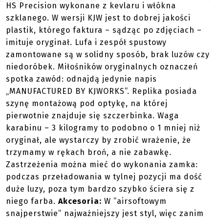
HS Precision wykonane z kevlaru i włókna
szklanego. W wersji KJW jest to dobrej jakości
plastik, którego faktura – sądząc po zdjęciach –
imituje oryginał. Lufa i zespół spustowy
zamontowane są w solidny sposób, brak luzów czy
niedoróbek. Miłośników oryginalnych oznaczeń
spotka zawód: odnajdą jedynie napis
„MANUFACTURED BY KJWORKS”. Replika posiada
szynę montażową pod optykę, na której
pierwotnie znajduje się szczerbinka. Waga
karabinu – 3 kilogramy to podobno o 1 mniej niż
oryginał, ale wystarczy by zrobić wrażenie, że
trzymamy w rękach broń, a nie zabawkę.
Zastrzeżenia można mieć do wykonania zamka:
podczas przeładowania w tylnej pozycji ma dość
duże luzy, poza tym bardzo szybko ściera się z
niego farba.
Akcesoria:
W ”airsoftowym
snajperstwie” najważniejszy jest styl, więc zanim