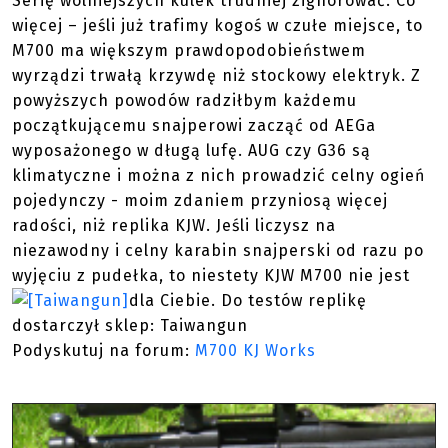
Serię wolniejszych kulek trudniej zignorować. Co
więcej – jeśli już trafimy kogoś w czułe miejsce, to
M700 ma większym prawdopodobieństwem
wyrządzi trwałą krzywdę niż stockowy elektryk. Z
powyższych powodów radziłbym każdemu
początkującemu snajperowi zacząć od AEGa
wyposażonego w długą lufę. AUG czy G36 są
klimatyczne i można z nich prowadzić celny ogień
pojedynczy - moim zdaniem przyniosą więcej
radości, niż replika KJW. Jeśli liczysz na
niezawodny i celny karabin snajperski od razu po
wyjęciu z pudełka, to niestety KJW M700 nie jest
dla Ciebie.
Do testów replikę
dostarczył sklep: Taiwangun
Podyskutuj na forum:
M700 KJ Works