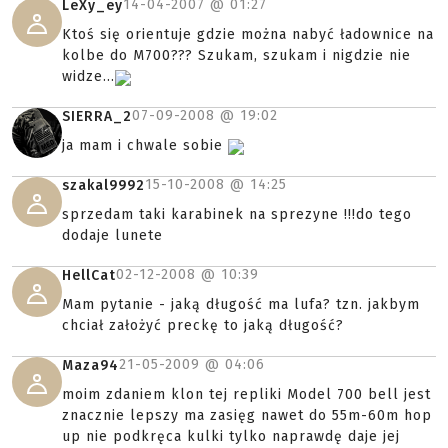
14-04-2007 @
01:27
LeXy_ey
Ktoś się orientuje gdzie można nabyć ładownice na
kolbe do M700??? Szukam, szukam i nigdzie nie
widze...
07-09-2008 @
19:02
SIERRA_2
ja mam i chwale sobie
15-10-2008 @
14:25
szakal9992
sprzedam taki karabinek na sprezyne !!!do tego
dodaje lunete
02-12-2008 @
10:39
HellCat
Mam pytanie - jaką długość ma lufa? tzn. jakbym
chciał założyć preckę to jaką długość?
21-05-2009 @
04:06
Maza94
moim zdaniem klon tej repliki Model 700 bell jest
znacznie lepszy ma zasięg nawet do 55m-60m hop
up nie podkręca kulki tylko naprawdę daje jej