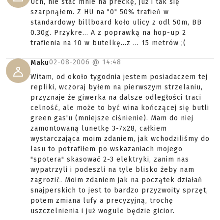
Uch, nie stać mnie na preckę, już i tak się
szarpnąłem. Z HU na "0" 50% trafień w
standardowy billboard koło ulicy z odl 50m, BB
0.30g. Przykre... A z poprawką na hop-up 2
trafienia na 10 w butelkę...z ... 15 metrów ;(
02-08-2006 @
14:48
Maku
Witam, od około tygodnia jestem posiadaczem tej
repliki, wczoraj byłem na pierwszym strzelaniu,
przyznaje że giwerka na dalsze odległości traci
celność, ale może to być wina kończącej się butli
green gas'u (mniejsze ciśnienie). Mam do niej
zamontowaną lunetkę 3-7x28, całkiem
wystarczająca moim zdaniem, jak wchodziliśmy do
lasu to potrafiłem po wskazaniach mojego
"spotera" skasować 2-3 elektryki, zanim nas
wypatrzyli i podeszli na tyle blisko żeby nam
zagrozić. Moim zdaniem jak na początek działań
snajperskich to jest to bardzo przyzwoity sprzęt,
potem zmiana lufy a precyzyjną, trochę
uszczelnienia i już wogule będzie gicior.