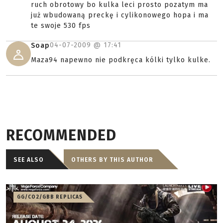
ruch obrotowy bo kulka leci prosto pozatym ma
już wbudowaną preckę i cylikonowego hopa i ma
te swoje 530 fps
04-07-2009 @
17:41
Soap
Maza94 napewno nie podkręca kólki tylko kulke.
RECOMMENDED
SEE ALSO
OTHERS BY THIS AUTHOR
GG/CO2/GBB REPLICAS