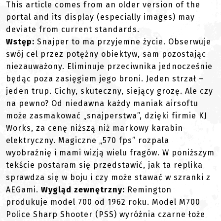
This article comes from an older version of the
portal and its display (especially images) may
deviate from current standards.
Wstęp:
Snajper to ma przyjemne życie. Obserwuje
swój cel przez potężny obiektyw, sam pozostając
niezauważony. Eliminuje przeciwnika jednocześnie
będąc poza zasięgiem jego broni. Jeden strzał –
jeden trup. Cichy, skuteczny, siejący grozę. Ale czy
na pewno? Od niedawna każdy maniak airsoftu
może zasmakować „snajperstwa”, dzięki firmie KJ
Works, za cenę niższą niż markowy karabin
elektryczny. Magiczne „570 fps” rozpala
wyobraźnię i mami wizją wielu fragów. W poniższym
tekście postaram się przedstawić, jak ta replika
sprawdza się w boju i czy może stawać w szranki z
AEGami.
Wygląd zewnętrzny:
Remington
produkuje model 700 od 1962 roku. Model M700
Police Sharp Shooter (PSS) wyróżnia czarne łoże