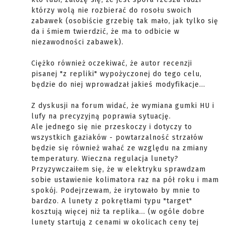
którzy wolą nie rozbierać do rosołu swoich
zabawek (osobiście grzebię tak mało, jak tylko się
da i śmiem twierdzić, że ma to odbicie w
niezawodności zabawek).
Ciężko również oczekiwać, że autor recenzji
pisanej "z repliki" wypożyczonej do tego celu,
będzie do niej wprowadzał jakieś modyfikacje...
Z dyskusji na forum widać, że wymiana gumki HU i
lufy na precyzyjną poprawia sytuację.
Ale jednego się nie przeskoczy i dotyczy to
wszystkich gaziaków - powtarzalność strzałów
będzie się również wahać ze względu na zmiany
temperatury. Wieczna regulacja lunety?
Przyzywczaiłem się, że w elektryku sprawdzam
sobie ustawienie kolimatora raz na pół roku i mam
spokój. Podejrzewam, że irytowało by mnie to
bardzo. A lunety z pokrętłami typu "target"
kosztują więcej niż ta replika... (w ogóle dobre
lunety startują z cenami w okolicach ceny tej