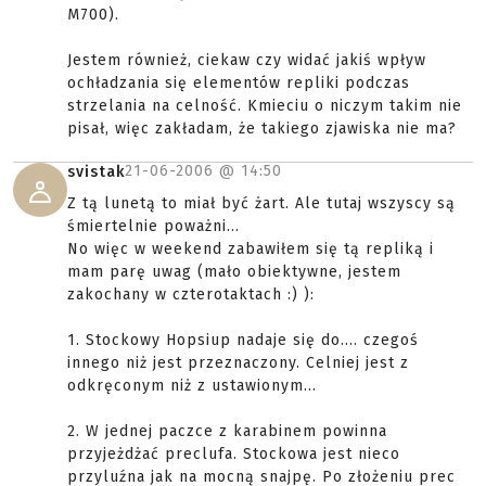
M700).
Jestem również, ciekaw czy widać jakiś wpływ
ochładzania się elementów repliki podczas
strzelania na celność. Kmieciu o niczym takim nie
pisał, więc zakładam, że takiego zjawiska nie ma?
21-06-2006 @
14:50
svistak
Z tą lunetą to miał być żart. Ale tutaj wszyscy są
śmiertelnie poważni...
No więc w weekend zabawiłem się tą repliką i
mam parę uwag (mało obiektywne, jestem
zakochany w czterotaktach :) ):
1. Stockowy Hopsiup nadaje się do.... czegoś
innego niż jest przeznaczony. Celniej jest z
odkręconym niż z ustawionym...
2. W jednej paczce z karabinem powinna
przyjeżdżać preclufa. Stockowa jest nieco
przyluźna jak na mocną snajpę. Po złożeniu prec