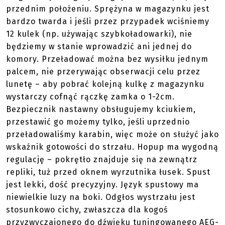
przednim położeniu. Sprężyna w magazynku jest
bardzo twarda i jeśli przez przypadek wciśniemy
12 kulek (np. używając szybkoładowarki), nie
będziemy w stanie wprowadzić ani jednej do
komory. Przeładować można bez wysiłku jednym
palcem, nie przerywając obserwacji celu przez
lunetę – aby pobrać kolejną kulkę z magazynku
wystarczy cofnąć rączkę zamka o 1-2cm.
Bezpiecznik nastawny obsługujemy kciukiem,
przestawić go możemy tylko, jeśli uprzednio
przeładowaliśmy karabin, więc może on służyć jako
wskaźnik gotowości do strzału. Hopup ma wygodną
regulację – pokrętło znajduje się na zewnątrz
repliki, tuż przed oknem wyrzutnika łusek. Spust
jest lekki, dość precyzyjny. Język spustowy ma
niewielkie luzy na boki. Odgłos wystrzału jest
stosunkowo cichy, zwłaszcza dla kogoś
przyzwyczajonego do dźwięku tuningowanego AEG-