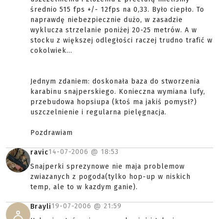
średnio 515 fps +/- 12fps na 0,33. Było ciepło. To
naprawdę niebezpiecznie dużo, w zasadzie
wyklucza strzelanie poniżej 20-25 metrów. A w
stocku z większej odległości raczej trudno trafić w
cokolwiek...
Jednym zdaniem: doskonała baza do stworzenia
karabinu snajperskiego. Konieczna wymiana lufy,
przebudowa hopsiupa (ktoś ma jakiś pomysł?)
uszczelnienie i regularna pielęgnacja.
Pozdrawiam
14-07-2006 @
18:53
ravic
Snajperki sprezynowe nie maja problemow
zwiazanych z pogoda(tylko hop-up w niskich
temp, ale to w kazdym ganie).
19-07-2006 @
21:59
Brayli