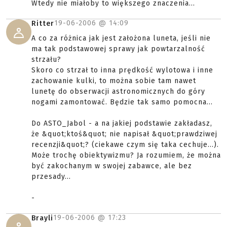
Wtedy nie miałoby to większego znaczenia...
19-06-2006 @
14:09
Ritter
A co za różnica jak jest założona luneta, jeśli nie
ma tak podstawowej sprawy jak powtarzalność
strzału?
Skoro co strzał to inna prędkość wylotowa i inne
zachowanie kulki, to można sobie tam nawet
lunetę do obserwacji astronomicznych do góry
nogami zamontować. Będzie tak samo pomocna...
Do ASTO_Jabol - a na jakiej podstawie zakładasz,
że &quot;ktoś&quot; nie napisał &quot;prawdziwej
recenzji&quot;? (ciekawe czym się taka cechuje...).
Może trochę obiektywizmu? Ja rozumiem, że można
być zakochanym w swojej zabawce, ale bez
przesady...
-
19-06-2006 @
17:23
Brayli