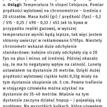
a.
Osiągi:
Temperatura 14 stopni Celsjusza. Pomiar
prędkości wylotowej na chronometrze – średnia z
20 strzałów. Masa kulki (gr) / prędkość (fps) - 0,2
/ 515 - 0,25 / 490 - 0,33 / 453 Jak to bywa w
przypadku repliki gazowej, w wyższej
temperaturze wyniki będą lepsze, tak więc jestem
skłonny uwierzyć w reklamowane 570fps. Niestety
chronometr wskazał duże odchylenie
standardowe: kolejne strzały odchylały się o 20
fps na plus i minus od średniej. Później okazało
się, że ma to negatywny wpływ na celność. Lunetę
ustawiałem na dystansie 20 metrów. Dzięki dużej
prędkości wylotowej ciężkie kulki 0,33g miały na
tym dystansie skupienie ok. 5 cm. Pewne trafienie
w stojącego człowieka można uzyskać na
dystansie do 35-40 metrów. Właśnie na tym
dystansie zaczyna działać hopup – i pojawiają się
problemy. Na wszystkich kulkach, które używałem: