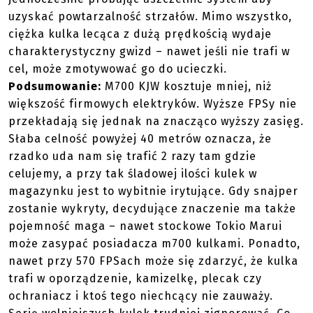
uzyskać powtarzalność strzałów. Mimo wszystko,
ciężka kulka lecąca z dużą prędkością wydaje
charakterystyczny gwizd – nawet jeśli nie trafi w
cel, może zmotywować go do ucieczki.
Podsumowanie:
M700 KJW kosztuje mniej, niż
większość firmowych elektryków. Wyższe FPSy nie
przekładają się jednak na znacząco wyższy zasięg.
Słaba celność powyżej 40 metrów oznacza, że
rzadko uda nam się trafić 2 razy tam gdzie
celujemy, a przy tak śladowej ilości kulek w
magazynku jest to wybitnie irytujące. Gdy snajper
zostanie wykryty, decydujące znaczenie ma także
pojemność maga – nawet stockowe Tokio Marui
może zasypać posiadacza m700 kulkami. Ponadto,
nawet przy 570 FPSach może się zdarzyć, że kulka
trafi w oporządzenie, kamizelkę, plecak czy
ochraniacz i ktoś tego niechcący nie zauważy.