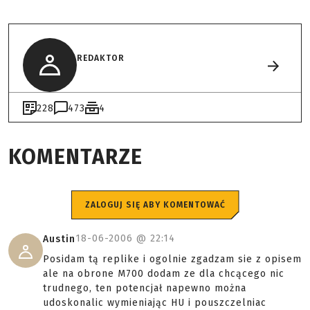
REDAKTOR
228
473
4
KOMENTARZE
ZALOGUJ SIĘ ABY KOMENTOWAĆ
18-06-2006 @
22:14
Austin
Posidam tą replike i ogolnie zgadzam sie z opisem
ale na obrone M700 dodam ze dla chcącego nic
trudnego, ten potencjał napewno można
udoskonalic wymieniając HU i pouszczelniac