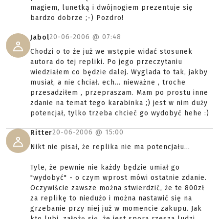
magiem, lunetką i dwójnogiem prezentuje się
bardzo dobrze ;-) Pozdro!
20-06-2006 @
07:48
Jabol
Chodzi o to że już we wstępie widać stosunek
autora do tej repliki. Po jego przeczytaniu
wiedziałem co będzie dalej. Wyglada to tak, jakby
musiał, a nie chciał. ech... nieważne , troche
przesadziłem , przepraszam. Mam po prostu inne
zdanie na temat tego karabinka ;) jest w nim duży
potencjał, tylko trzeba chcieć go wydobyć hehe :)
20-06-2006 @
15:00
Ritter
Nikt nie pisał, że replika nie ma potencjału...
Tyle, że pewnie nie każdy będzie umiał go
"wydobyć" - o czym wprost mówi ostatnie zdanie.
Oczywiście zawsze można stwierdzić, że te 800zł
za replikę to niedużo i można nastawić się na
grzebanie przy niej już w momencie zakupu. Jak
kto lubi, założę się, że jest spora rzesza ludzi