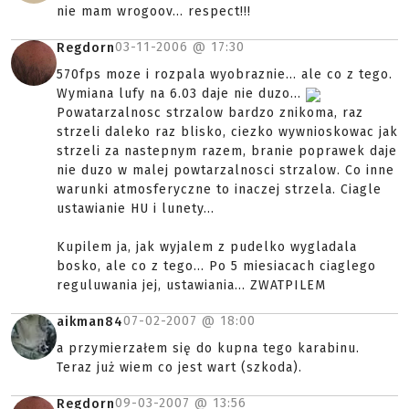
nie mam wrogoov... respect!!!
03-11-2006 @
17:30
Regdorn
570fps moze i rozpala wyobraznie... ale co z tego.
Wymiana lufy na 6.03 daje nie duzo...
Powatarzalnosc strzalow bardzo znikoma, raz
strzeli daleko raz blisko, ciezko wywnioskowac jak
strzeli za nastepnym razem, branie poprawek daje
nie duzo w malej powtarzalnosci strzalow. Co inne
warunki atmosferyczne to inaczej strzela. Ciagle
ustawianie HU i lunety...
Kupilem ja, jak wyjalem z pudelko wygladala
bosko, ale co z tego... Po 5 miesiacach ciaglego
reguluwania jej, ustawiania... ZWATPILEM
07-02-2007 @
18:00
aikman84
a przymierzałem się do kupna tego karabinu.
Teraz już wiem co jest wart (szkoda).
09-03-2007 @
13:56
Regdorn