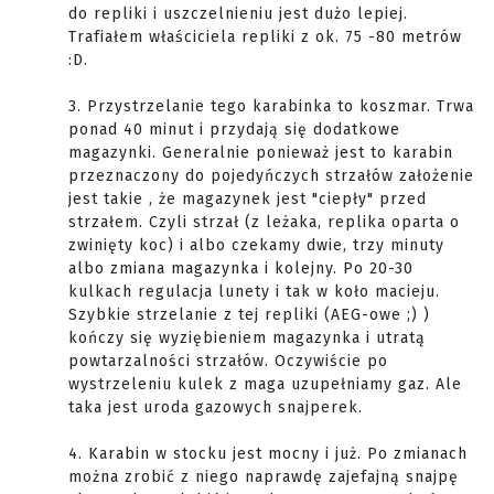
do repliki i uszczelnieniu jest dużo lepiej.
Trafiałem właściciela repliki z ok. 75 -80 metrów
:D.
3. Przystrzelanie tego karabinka to koszmar. Trwa
ponad 40 minut i przydają się dodatkowe
magazynki. Generalnie ponieważ jest to karabin
przeznaczony do pojedyńczych strzałów założenie
jest takie , że magazynek jest "ciepły" przed
strzałem. Czyli strzał (z leżaka, replika oparta o
zwinięty koc) i albo czekamy dwie, trzy minuty
albo zmiana magazynka i kolejny. Po 20-30
kulkach regulacja lunety i tak w koło macieju.
Szybkie strzelanie z tej repliki (AEG-owe ;) )
kończy się wyziębieniem magazynka i utratą
powtarzalności strzałów. Oczywiście po
wystrzeleniu kulek z maga uzupełniamy gaz. Ale
taka jest uroda gazowych snajperek.
4. Karabin w stocku jest mocny i już. Po zmianach
można zrobić z niego naprawdę zajefajną snajpę