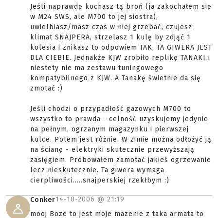
Jeśli naprawdę kochasz tą broń (ja zakochałem się
w M24 SWS, ale M700 to jej siostra),
uwielbiasz/masz czas w niej grzebać, czujesz
klimat SNAJPERA, strzelasz 1 kulę by zdjąć 1
kolesia i znikasz to odpowiem TAK, TA GIWERA JEST
DLA CIEBIE. Jednakże KJW zrobiło replikę TANAKI i
niestety nie ma zestawu tuningowego
kompatybilnego z KJW. A Tanakę świetnie da się
zmotać :)
Jeśli chodzi o przypadłość gazowych M700 to
wszystko to prawda - celność uzyskujemy jedynie
na pełnym, ogrzanym magazynku i pierwszej
kulce. Potem jest różnie. W zimie można odłożyć ją
na ścianę - elektryki skutecznie przewyższają
zasięgiem. Próbowałem zamotać jakieś ogrzewanie
lecz nieskutecznie. Ta giwera wymaga
cierpliwości.....snajperskiej rzekłbym :)
14-10-2006 @
21:19
Conker
mooj Boze to jest moje mazenie z taka armata to