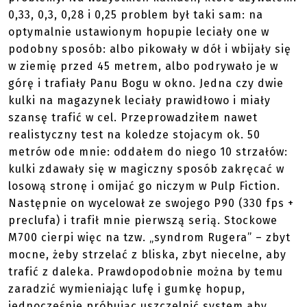
0,33, 0,3, 0,28 i 0,25 problem był taki sam: na
optymalnie ustawionym hopupie leciały one w
podobny sposób: albo pikowały w dół i wbijały się
w ziemię przed 45 metrem, albo podrywało je w
górę i trafiały Panu Bogu w okno. Jedna czy dwie
kulki na magazynek leciały prawidłowo i miały
szansę trafić w cel. Przeprowadziłem nawet
realistyczny test na koledze stojacym ok. 50
metrów ode mnie: oddałem do niego 10 strzałów:
kulki zdawały się w magiczny sposób zakręcać w
losową stronę i omijać go niczym w Pulp Fiction.
Następnie on wycelował ze swojego P90 (330 fps +
preclufa) i trafił mnie pierwszą serią. Stockowe
M700 cierpi więc na tzw. „syndrom Rugera” – zbyt
mocne, żeby strzelać z bliska, zbyt niecelne, aby
trafić z daleka. Prawdopodobnie można by temu
zaradzić wymieniając lufę i gumkę hopup,
jednocześnie próbując uszczelnić system aby