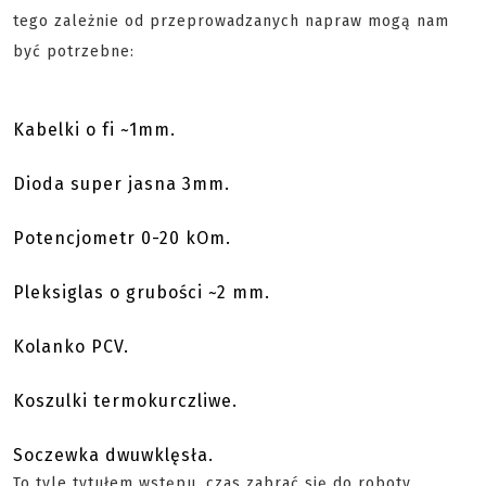
tego zależnie od przeprowadzanych napraw mogą nam
być potrzebne:
Kabelki o fi ~1mm.
Dioda super jasna 3mm.
Potencjometr 0-20 kOm.
Pleksiglas o grubości ~2 mm.
Kolanko PCV.
Koszulki termokurczliwe.
Soczewka dwuwklęsła.
To tyle tytułem wstępu, czas zabrać się do roboty.