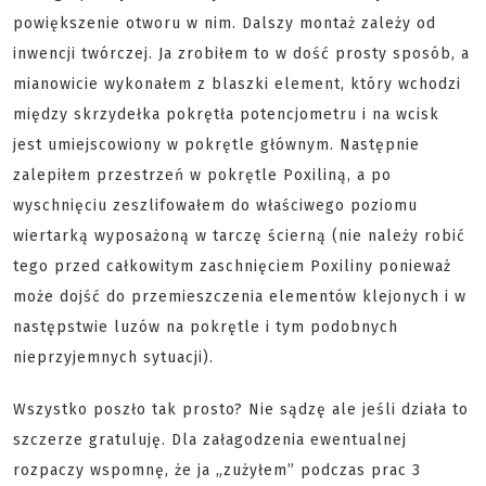
powiększenie otworu w nim. Dalszy montaż zależy od
inwencji twórczej. Ja zrobiłem to w dość prosty sposób, a
mianowicie wykonałem z blaszki element, który wchodzi
między skrzydełka pokrętła potencjometru i na wcisk
jest umiejscowiony w pokrętle głównym. Następnie
zalepiłem przestrzeń w pokrętle Poxiliną, a po
wyschnięciu zeszlifowałem do właściwego poziomu
wiertarką wyposażoną w tarczę ścierną (nie należy robić
tego przed całkowitym zaschnięciem Poxiliny ponieważ
może dojść do przemieszczenia elementów klejonych i w
następstwie luzów na pokrętle i tym podobnych
nieprzyjemnych sytuacji).
Wszystko poszło tak prosto? Nie sądzę ale jeśli działa to
szczerze gratuluję. Dla załagodzenia ewentualnej
rozpaczy wspomnę, że ja „zużyłem” podczas prac 3