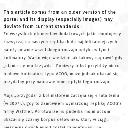
This article comes from an older version of the
portal and its display (especially images) may
deviate from current standards.
Ze wszystkich elementów dodatkowych jakie montujemy
zazwyczaj na naszych replikach do najdelikatniejszych
należy pewnie wszelakiego rodzaju optyka w tym i
kolimatory. Warto więc wiedzieć jak takowy naprawić gdy
„stanie się mu krzywda”. Poniższy tekst przybliży nieco
budowę kolimatora typu ACOG, może jednak okazać się
przydatny przy naprawie innej optyki tego rodzaju.
Moja „przygoda” z kolimatorem zaczęła się 4 lata temu
(w 2007r.), gdy to zamówiłem wymarzoną replikę ACOG’a
firmy Walther. Po otworzeniu pudełka moim oczom
ukazał się czarny korpus celownika, który w ciągu
niespełna dwóch minut został zamontowany na