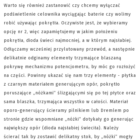
Warto się również zastanowić czy chcemy wyłączać
podświetlenie celownika wyciągając baterie czy wolimy
robić używając pokrętła. Oczywiste jest, że wybieramy
opcję nr 2, więc zapamiętujemy w jakim położeniu
pokrętła, dioda świeci najmocniej, a w którym najsłabiej.
Odłączamy wcześniej przylutowany przewód, a następnie
delikatnie odginamy elementy trzymające blaszaną
pokrywę mechanizmu potencjometru, by móc go rozłożyć
na części. Powinny ukazać się nam trzy elementy - płytka
z czarnym materiałem generującym opór, pokrętło
poruszające „nóżkami” ślizgającymi się po tej płytce oraz
sama blaszka, trzymająca wszystko w całości. Materiał
oporo-generujący ścieramy pilnikiem lub Dremlem po
stronie gdzie wspomniane „nóżki” dotykały go generując
największy opór (dioda najsłabiej świeciła). Należy
ścierać tak by zostawić delikatny stok, by „nóżki” mogły