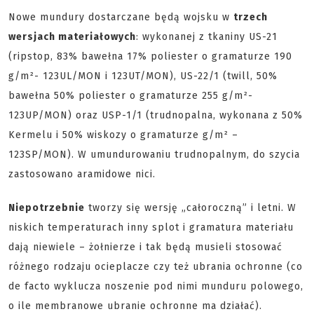
Nowe mundury dostarczane będą wojsku w
trzech
wersjach materiałowych
: wykonanej z tkaniny US-21
(ripstop, 83% bawełna 17% poliester o gramaturze 190
g/m²- 123UL/MON i 123UT/MON), US-22/1 (twill, 50%
bawełna 50% poliester o gramaturze 255 g/m²-
123UP/MON) oraz USP-1/1 (trudnopalna, wykonana z 50%
Kermelu i 50% wiskozy o gramaturze g/m² –
123SP/MON). W umundurowaniu trudnopalnym, do szycia
zastosowano aramidowe nici.
Niepotrzebnie
tworzy się wersję „całoroczną” i letni. W
niskich temperaturach inny splot i gramatura materiału
dają niewiele – żołnierze i tak będą musieli stosować
różnego rodzaju ocieplacze czy też ubrania ochronne (co
de facto wyklucza noszenie pod nimi munduru polowego,
o ile membranowe ubranie ochronne ma działać).