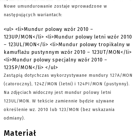
Nowe umundurowanie zostaje wprowadzone w
następujących wariantach:
<ul> <li>Mundur polowy wzór 2010 –
123UP/MON</li> <li>Mundur polowy letni wzór 2010
– 123UL/MON</li> <li>Mundur polowy tropikalny w
kamuflażu pustynnym wzór 2010 – 123UT/MON</li>
<li>Mundur polowy specjalny wzór 2010 –
123SP/MON</li> </ul>
Zastąpią dotychczas wykorzystywane mundury 127A/MON
(całoroczny), 124Z/MON (letni) i 124PI/MON (pustynny).
Na zdjęciach widoczny jest mundur polowy letni
123UL/MON. W tekście zamiennie będzie używane
określenie wz. 2010 lub 123/MON (bez wskazania
odmiany).
Materiał