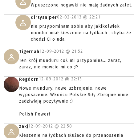
Wpuszczone nogawki nie mają żadnych zalet.
02-02-2013 @
22:21
dirtysniper
nie przypominam sobie aby jakikolwiek
mundur miał kieszenie na łydkach , chyba że
chodzi Ci o uda.
12-09-2012 @
21:52
Tigernah
Ten krój munduru coś mi przypomina... zaraz,
zaraz, nie mowcie mi co ;P
12-09-2012 @
22:13
Regdorn
Nowe mundury, nowe uzbrojenie, nowe
wyposażenie. Wkońcu Polskie Siły Zbrojnie mnie
zadziwiają pozytywnie :)
Polish Power!
12-09-2012 @
22:58
zakj
Kieszenie na łydkach służace do przenoszenia