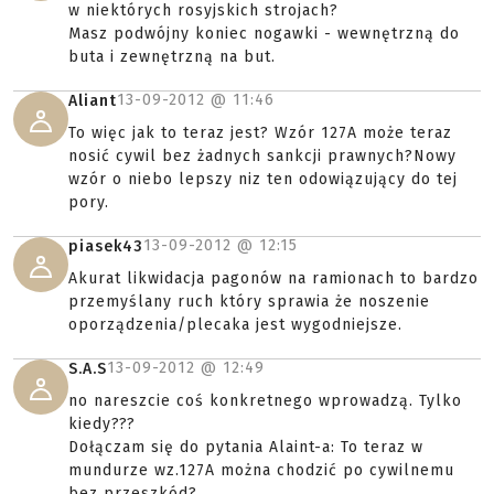
w niektórych rosyjskich strojach?
Masz podwójny koniec nogawki - wewnętrzną do
buta i zewnętrzną na but.
13-09-2012 @
11:46
Aliant
To więc jak to teraz jest? Wzór 127A może teraz
nosić cywil bez żadnych sankcji prawnych?Nowy
wzór o niebo lepszy niz ten odowiązujący do tej
pory.
13-09-2012 @
12:15
piasek43
Akurat likwidacja pagonów na ramionach to bardzo
przemyślany ruch który sprawia że noszenie
oporządzenia/plecaka jest wygodniejsze.
13-09-2012 @
12:49
S.A.S
no nareszcie coś konkretnego wprowadzą. Tylko
kiedy???
Dołączam się do pytania Alaint-a: To teraz w
mundurze wz.127A można chodzić po cywilnemu
bez przeszkód?