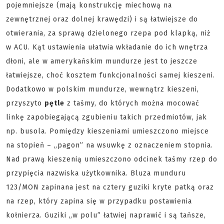
pojemniejsze (mają konstrukcję miechową na
zewnętrznej oraz dolnej krawędzi) i są łatwiejsze do
otwierania, za sprawą dzielonego rzepa pod klapką, niż
w ACU. Kąt ustawienia ułatwia wkładanie do ich wnętrza
dłoni, ale w amerykańskim mundurze jest to jeszcze
łatwiejsze, choć kosztem funkcjonalności samej kieszeni.
Dodatkowo w polskim mundurze, wewnątrz kieszeni,
przyszyto
pętle
z taśmy, do których można mocować
linkę zapobiegającą zgubieniu takich przedmiotów, jak
np. busola. Pomiędzy kieszeniami umieszczono miejsce
na stopień – „pagon” na wsuwkę z oznaczeniem stopnia.
Nad prawą kieszenią umieszczono odcinek taśmy rzep do
przypięcia nazwiska użytkownika. Bluza munduru
123/MON zapinana jest na cztery guziki kryte patką oraz
na rzep, który zapina się w przypadku postawienia
kołnierza. Guziki „w polu” łatwiej naprawić i są tańsze,