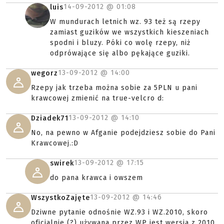
14-09-2012 @
01:08
luis
W mundurach letnich wz. 93 też są rzepy
zamiast guzików we wszystkich kieszeniach
spodni i bluzy. Póki co wolę rzepy, niż
odprówające się albo pękające guziki.
13-09-2012 @
14:00
wegorz
Rzepy jak trzeba można sobie za 5PLN u pani
krawcowej zmienić na true-velcro d:
13-09-2012 @
14:10
Dziadek71
No, na pewno w Afganie podejdziesz sobie do Pani
Krawcowej.:D
13-09-2012 @
17:15
swirek
do pana krawca i owszem
13-09-2012 @
14:46
WszystkoZajęte
Dziwne pytanie odnośnie WZ.93 i WZ.2010, skoro
oficjalnie (?) używana przez WP jest wersja z 2010,