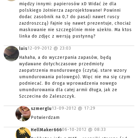
między innymi: papierosów xD Widać że dla
polskiego żołnierza zaprojektowane! Powinni
dodac zasobnik na 0,7 do pasa(i nawet ruscy
zazdroszczą) Fajnie się nawet prezentuje, chociaż
maskowanie nie szczególnie mnie użekło. Ma ktos
linka do zdjęc z wersją pustynną?
12-09-2012 @
23:03
luis
Hahaha, a do wyczerpania zapasów, będą
wydawane dotychczasowe przedmioty
zaopatrzenia mundurowego (czytaj. stare wzory
umundurowania polowego). Więc nie ma się czym
podniecać. Bo droga wprowadzenia nowego
umundurowania dla całej armii długa, jak ze
Szczecina do Zaleszczyk.
13-09-2012 @
17:29
szmerglu
Potwierdzam
06-10-2012 @
08:33
HellMaker666