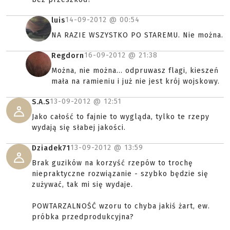
14-09-2012 @
00:54
luis
NA RAZIE WSZYSTKO PO STAREMU. Nie można.
16-09-2012 @
21:38
Regdorn
Można, nie można... odpruwasz flagi, kieszeń
mała na ramieniu i już nie jest krój wojskowy.
13-09-2012 @
12:51
S.A.S
Jako całość to fajnie to wygląda, tylko te rzepy
wydają się słabej jakości.
13-09-2012 @
13:59
Dziadek71
Brak guzików na korzyść rzepów to trochę
niepraktyczne rozwiązanie - szybko będzie się
zużywać, tak mi się wydaje.
POWTARZALNOŚĆ wzoru to chyba jakiś żart, ew.
próbka przedprodukcyjna?