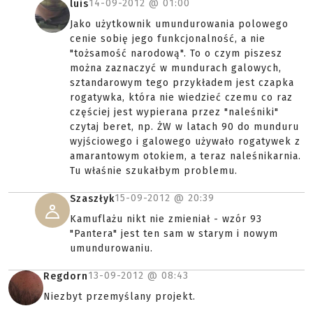
14-09-2012 @
01:00
luis
Jako użytkownik umundurowania polowego
cenie sobię jego funkcjonalność, a nie
"tożsamość narodową". To o czym piszesz
można zaznaczyć w mundurach galowych,
sztandarowym tego przykładem jest czapka
rogatywka, która nie wiedzieć czemu co raz
częściej jest wypierana przez "naleśniki"
czytaj beret, np. ŻW w latach 90 do munduru
wyjściowego i galowego używało rogatywek z
amarantowym otokiem, a teraz naleśnikarnia.
Tu właśnie szukałbym problemu.
15-09-2012 @
20:39
Szaszłyk
Kamuflażu nikt nie zmieniał - wzór 93
"Pantera" jest ten sam w starym i nowym
umundurowaniu.
13-09-2012 @
08:43
Regdorn
Niezbyt przemyślany projekt.