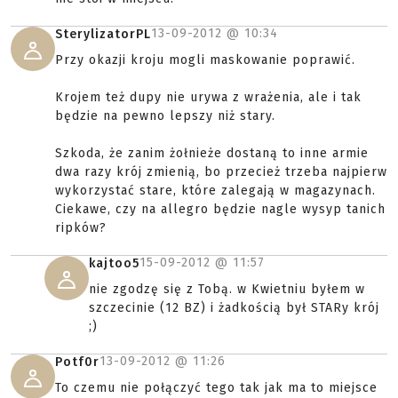
13-09-2012 @
10:34
SterylizatorPL
Przy okazji kroju mogli maskowanie poprawić.
Krojem też dupy nie urywa z wrażenia, ale i tak
będzie na pewno lepszy niż stary.
Szkoda, że zanim żołnieże dostaną to inne armie
dwa razy krój zmienią, bo przecież trzeba najpierw
wykorzystać stare, które zalegają w magazynach.
Ciekawe, czy na allegro będzie nagle wysyp tanich
ripków?
15-09-2012 @
11:57
kajtoo5
nie zgodzę się z Tobą. w Kwietniu byłem w
szczecinie (12 BZ) i żadkością był STARy krój
;)
13-09-2012 @
11:26
Potf0r
To czemu nie połączyć tego tak jak ma to miejsce