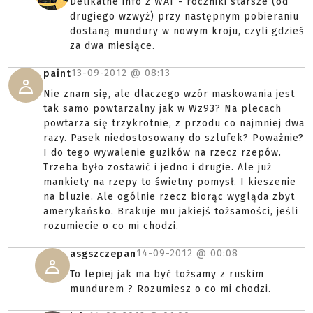
Delikatne info z WAT - roczniki starsze (od
drugiego wzwyż) przy następnym pobieraniu
dostaną mundury w nowym kroju, czyli gdzieś
za dwa miesiące.
13-09-2012 @
08:13
paint
Nie znam się, ale dlaczego wzór maskowania jest
tak samo powtarzalny jak w Wz93? Na plecach
powtarza się trzykrotnie, z przodu co najmniej dwa
razy. Pasek niedostosowany do szlufek? Poważnie?
I do tego wywalenie guzików na rzecz rzepów.
Trzeba było zostawić i jedno i drugie. Ale już
mankiety na rzepy to świetny pomysł. I kieszenie
na bluzie. Ale ogólnie rzecz biorąc wygląda zbyt
amerykańsko. Brakuje mu jakiejś tożsamości, jeśli
rozumiecie o co mi chodzi.
14-09-2012 @
00:08
asgszczepan
To lepiej jak ma być tożsamy z ruskim
mundurem ? Rozumiesz o co mi chodzi.