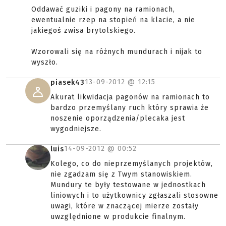
Oddawać guziki i pagony na ramionach,
ewentualnie rzep na stopień na klacie, a nie
jakiegoś zwisa brytolskiego.
Wzorowali się na różnych mundurach i nijak to
wyszło.
13-09-2012 @
12:15
piasek43
Akurat likwidacja pagonów na ramionach to
bardzo przemyślany ruch który sprawia że
noszenie oporządzenia/plecaka jest
wygodniejsze.
14-09-2012 @
00:52
luis
Kolego, co do nieprzemyślanych projektów,
nie zgadzam się z Twym stanowiskiem.
Mundury te były testowane w jednostkach
liniowych i to użytkownicy zgłaszali stosowne
uwagi, które w znaczącej mierze zostały
uwzględnione w produkcie finalnym.