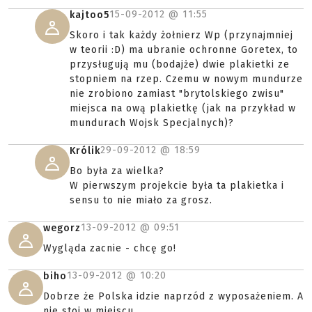
15-09-2012 @
11:55
kajtoo5
Skoro i tak każdy żołnierz Wp (przynajmniej
w teorii :D) ma ubranie ochronne Goretex, to
przysługują mu (bodajże) dwie plakietki ze
stopniem na rzep. Czemu w nowym mundurze
nie zrobiono zamiast "brytolskiego zwisu"
miejsca na ową plakietkę (jak na przykład w
mundurach Wojsk Specjalnych)?
29-09-2012 @
18:59
Królik
Bo była za wielka?
W pierwszym projekcie była ta plakietka i
sensu to nie miało za grosz.
13-09-2012 @
09:51
wegorz
Wygląda zacnie - chcę go!
13-09-2012 @
10:20
biho
Dobrze że Polska idzie naprzód z wyposażeniem. A
nie stoi w miejscu.