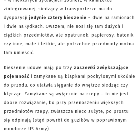
– w niektórych sytuacjach żołnierz w kamizelce
zintegrowanej, siedzący w transporterze ma do
dyspozycji
jedynie cztery kieszenie
– dwie na ramionach
i dwie na łydkach. Owszem, nie nosi się tam dużych i
ciężkich przedmiotów, ale opatrunek, papierosy, batonik
czy inne, małe i lekkie, ale potrzebne przedmioty można
tam umieścić.
Kieszenie udowe mają po trzy
zaszewki zwiększające
pojemność
i zamykane są klapkami pochylonymi skośnie
do przodu, co ułatwia sięganie do wnętrze siedząc czy
klęcząc. Zamykane są wyłącznie na rzepy – to nie jest
dobre rozwiązanie, bo przy przenoszeniu większych
przedmiotów rzepy, zwłaszcza nieco zużyte, po prostu
się odpinają (stąd powrót do guzików w poprawionym
mundurze US Army).