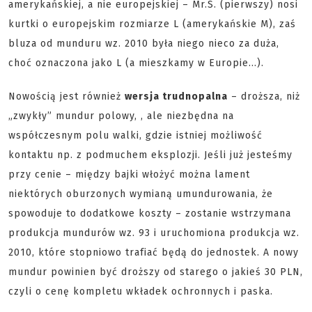
amerykańskiej, a nie europejskiej – Mr.S. (pierwszy) nosi
kurtki o europejskim rozmiarze L (amerykańskie M), zaś
bluza od munduru wz. 2010 była niego nieco za duża,
choć oznaczona jako L (a mieszkamy w Europie…).
Nowością jest również
wersja trudnopalna
– droższa, niż
„zwykły” mundur polowy, , ale niezbędna na
współczesnym polu walki, gdzie istniej możliwość
kontaktu np. z podmuchem eksplozji. Jeśli już jesteśmy
przy cenie – między bajki włożyć można lament
niektórych oburzonych wymianą umundurowania, że
spowoduje to dodatkowe koszty – zostanie wstrzymana
produkcja mundurów wz. 93 i uruchomiona produkcja wz.
2010, które stopniowo trafiać będą do jednostek. A nowy
mundur powinien być droższy od starego o jakieś 30 PLN,
czyli o cenę kompletu wkładek ochronnych i paska.