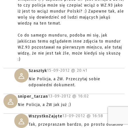
to czy policja może się czepiać wciąż o WZ.93 jako
iż jest to wciąż mundur Polski? :) Zapewne tak, ale
wolę się dowiedzieć od ludzi mających jakąś
wiedzę na ten temat.
Co do samego munduru, podoba mi się, jak
jakiśczas temu oglądałem inne zdjęcia to mundur
WZ.93 pozostawał na pierwszym miejscu, ale tutaj
widzę, że nie jest tak źle, może kiedyś się skuszę
:)
15-09-2012 @
20:41
Szaszłyk
Nie Policja, a ŻW. Przeczytaj sobie
odpowiedni dokument.
13-09-2012 @
16:02
sniper_tarzan
Nie Policja, a ŻW jak już ;)
13-09-2012 @
16:58
WszystkoZajęte
Tak, przepraszam bardzo, po prostu ostatnio