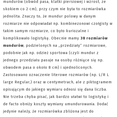
mundurów (obwód pasa, klatki piersiowej i wzrost, ze
skokiem co 2 cm), przy czym nie była to rozmiarówka
jednolita. Znaczy to, że mundur polowy w danym
rozmiarze nie odpowiadał np. kombinezonowi czołgisty w
takim samym rozmiarze, co było kuriozalne i
komplikowało logistykę. Obecnie mamy
38 rozmiarów
mundurów
, podzielonych na „przedziały” rozmiarowe,
podobnie jak np. odzież sportowa (czyli mundur z
jednego przedziału pasuje na osoby różniące się np.
obwodem pasa o około 8 cm) i ujednoliconych.
Zastosowano oznaczenie literowe rozmiarów (np. L/R L
large Regular,) oraz w centymetrach, ale z piktogramem
opisującym do jakiego wymiaru odnosi się dana liczba.
Nie trzeba chyba pisać, jak bardzo ułatwi to logistykę i
de facto obniży koszty wymiany umundurowania. Dodać
jedynie należy, że rozmiarówka zbliżona jest do