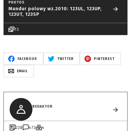
PHOTOS
Mundur polowy wz.2010: 123UL, 123UP,
123UT, 123SP
13
FACEBOOK
TWITTER
PINTEREST
EMAIL
REDAKTOR
228
473
4