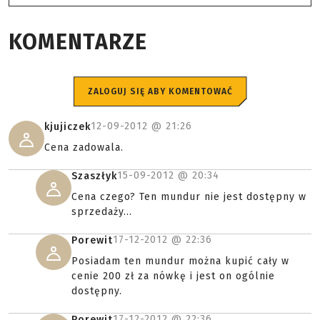
KOMENTARZE
ZALOGUJ SIĘ ABY KOMENTOWAĆ
12-09-2012 @
21:26
kjujiczek
Cena zadowala.
15-09-2012 @
20:34
Szaszłyk
Cena czego? Ten mundur nie jest dostępny w
sprzedaży...
17-12-2012 @
22:36
Porewit
Posiadam ten mundur można kupić cały w
cenie 200 zł za nówkę i jest on ogólnie
dostępny.
17-12-2012 @
22:36
Porewit