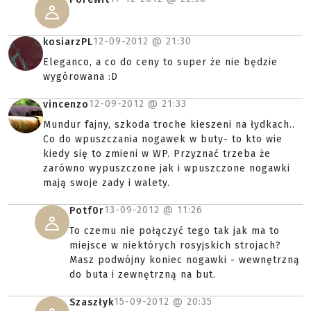
12-09-2012 @
21:30
kosiarzPL
Eleganco, a co do ceny to super że nie będzie
wygórowana :D
12-09-2012 @
21:33
vincenzo
Mundur fajny, szkoda troche kieszeni na łydkach..
Co do wpuszczania nogawek w buty- to kto wie
kiedy się to zmieni w WP. Przyznać trzeba że
zarówno wypuszczone jak i wpuszczone nogawki
mają swoje zady i walety.
13-09-2012 @
11:26
Potf0r
To czemu nie połączyć tego tak jak ma to
miejsce w niektórych rosyjskich strojach?
Masz podwójny koniec nogawki - wewnętrzną
do buta i zewnętrzną na but.
15-09-2012 @
20:35
Szaszłyk