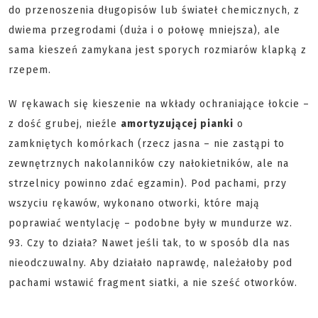
do przenoszenia długopisów lub świateł chemicznych, z
dwiema przegrodami (duża i o połowę mniejsza), ale
sama kieszeń zamykana jest sporych rozmiarów klapką z
rzepem.
W rękawach się kieszenie na wkłady ochraniające łokcie –
z dość grubej, nieźle
amortyzującej pianki
o
zamkniętych komórkach (rzecz jasna – nie zastąpi to
zewnętrznych nakolanników czy nałokietników, ale na
strzelnicy powinno zdać egzamin). Pod pachami, przy
wszyciu rękawów, wykonano otworki, które mają
poprawiać wentylację – podobne były w mundurze wz.
93. Czy to działa? Nawet jeśli tak, to w sposób dla nas
nieodczuwalny. Aby działało naprawdę, należałoby pod
pachami wstawić fragment siatki, a nie sześć otworków.