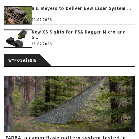
B.E. Meyers to Deliver New Laser System ...
19.07.2026
New XS Sights for PSA Dagger Micro and
S...
16.07.2026
WYPOSAŻENIE
FARBA, a camouflage pattern system tested in