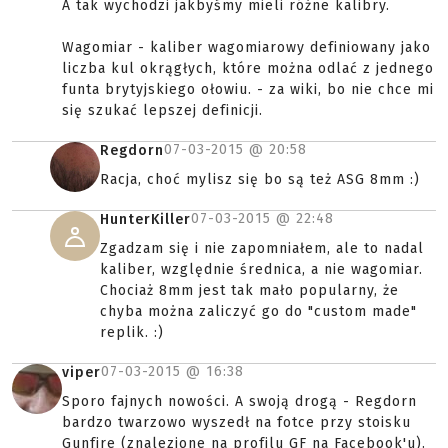
A tak wychodzi jakbyśmy mieli różne kalibry.
Wagomiar - kaliber wagomiarowy definiowany jako
liczba kul okrągłych, które można odlać z jednego
funta brytyjskiego ołowiu. - za wiki, bo nie chce mi
się szukać lepszej definicji.
07-03-2015 @
20:58
Regdorn
Racja, choć mylisz się bo są też ASG 8mm :)
07-03-2015 @
22:48
HunterKiller
Zgadzam się i nie zapomniałem, ale to nadal
kaliber, względnie średnica, a nie wagomiar.
Chociaż 8mm jest tak mało popularny, że
chyba można zaliczyć go do "custom made"
replik. :)
07-03-2015 @
16:38
viper
Sporo fajnych nowości. A swoją drogą - Regdorn
bardzo twarzowo wyszedł na fotce przy stoisku
Gunfire (znalezione na profilu GF na Facebook'u).