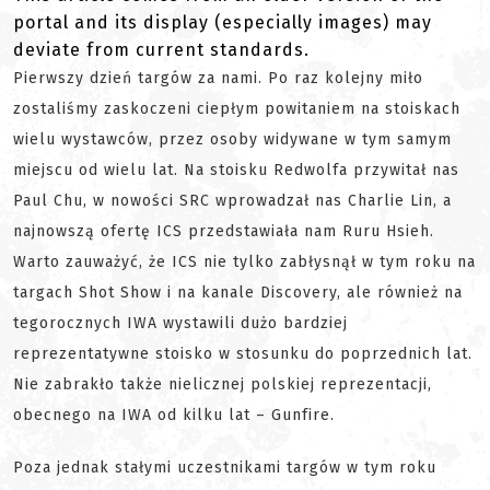
portal and its display (especially images) may
deviate from current standards.
Pierwszy dzień targów za nami. Po raz kolejny miło
zostaliśmy zaskoczeni ciepłym powitaniem na stoiskach
wielu wystawców, przez osoby widywane w tym samym
miejscu od wielu lat. Na stoisku Redwolfa przywitał nas
Paul Chu, w nowości SRC wprowadzał nas Charlie Lin, a
najnowszą ofertę ICS przedstawiała nam Ruru Hsieh.
Warto zauważyć, że ICS nie tylko zabłysnął w tym roku na
targach Shot Show i na kanale Discovery, ale również na
tegorocznych IWA wystawili dużo bardziej
reprezentatywne stoisko w stosunku do poprzednich lat.
Nie zabrakło także nielicznej polskiej reprezentacji,
obecnego na IWA od kilku lat – Gunfire.
Poza jednak stałymi uczestnikami targów w tym roku