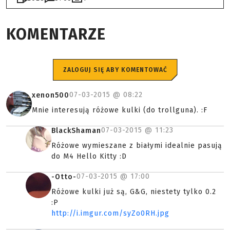
KOMENTARZE
ZALOGUJ SIĘ ABY KOMENTOWAĆ
07-03-2015 @
08:22
xenon500
Mnie interesują różowe kulki (do trollguna). :F
07-03-2015 @
11:23
BlackShaman
Różowe wymieszane z białymi idealnie pasują
do M4 Hello Kitty :D
07-03-2015 @
17:00
-Otto-
Różowe kulki już są, G&G, niestety tylko 0.2
:P
http://i.imgur.com/syZo0RH.jpg