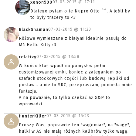
07-03-2015 @
17:11
xenon500
Dlatego pytam o te Nupro Otto ^^. A jeśli by
to były tracery to <3
07-03-2015 @
11:23
BlackShaman
Różowe wymieszane z białymi idealnie pasują do
M4 Hello Kitty :D
07-03-2015 @
13:58
relativy
W końcu ktoś wpadł na pomysł w pełni
customizowanej emki, koniec z zaleganiem po
szafach stockowych części lub budową repliki od
postaw... a nie to SRC, przepraszam, poniosła mnie
fantazja.
A na poważnie, to tylko czekać aż G&P to
wprowadzi.
07-03-2015 @
15:23
HunterKiller
Proszę Was, poprawcie ten "wagomiar", na "wagę",
kulki w AS nie mają różnych kalibrów tylko wagę.