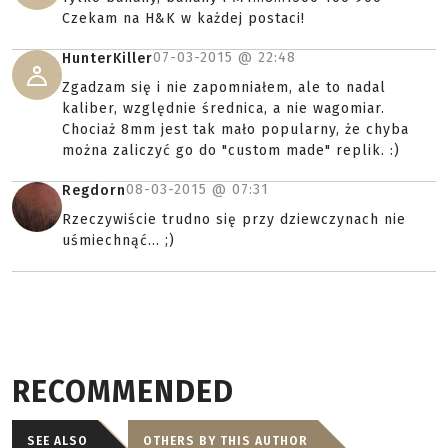
Czekam na H&K w każdej postaci!
07-03-2015 @
22:48
HunterKiller
Zgadzam się i nie zapomniałem, ale to nadal
kaliber, względnie średnica, a nie wagomiar.
Chociaż 8mm jest tak mało popularny, że chyba
można zaliczyć go do "custom made" replik. :)
08-03-2015 @
07:31
Regdorn
Rzeczywiście trudno się przy dziewczynach nie
uśmiechnąć... ;)
RECOMMENDED
SEE ALSO
OTHERS BY THIS AUTHOR