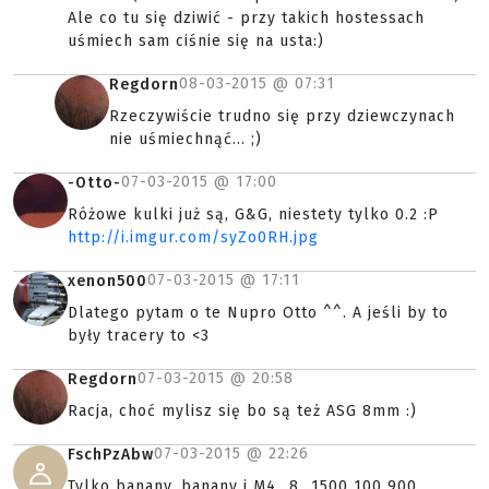
Ale co tu się dziwić - przy takich hostessach
uśmiech sam ciśnie się na usta:)
08-03-2015 @
07:31
Regdorn
Rzeczywiście trudno się przy dziewczynach
nie uśmiechnąć... ;)
07-03-2015 @
17:00
-Otto-
Różowe kulki już są, G&G, niestety tylko 0.2 :P
http://i.imgur.com/syZo0RH.jpg
07-03-2015 @
17:11
xenon500
Dlatego pytam o te Nupro Otto ^^. A jeśli by to
były tracery to <3
07-03-2015 @
20:58
Regdorn
Racja, choć mylisz się bo są też ASG 8mm :)
07-03-2015 @
22:26
FschPzAbw
Tylko banany, banany i M4...8...1500 100 900