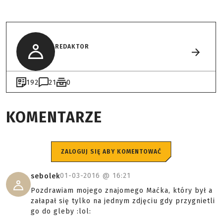
REDAKTOR
192
21
0
KOMENTARZE
ZALOGUJ SIĘ ABY KOMENTOWAĆ
01-03-2016 @
16:21
sebolek
Pozdrawiam mojego znajomego Maćka, który był a
załapał się tylko na jednym zdjęciu gdy przygnietli
go do gleby :lol: