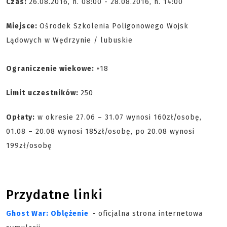
Czas:
26.08.2016, h. 08:00 - 28.08.2016, h. 14:00
Miejsce:
Ośrodek Szkolenia Poligonowego Wojsk
Lądowych w Wędrzynie / lubuskie
Ograniczenie wiekowe:
+18
Limit
uczestników:
250
Opłaty:
w okresie 27.06 – 31.07 wynosi 160zł/osobę,
01.08 – 20.08 wynosi 185zł/osobę, po 20.08 wynosi
199zł/osobę
Przydatne linki
Ghost War: Oblężenie
-
oficjalna strona internetowa