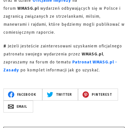
oraz w dziale
Oficjalne Imprezy
na
forum
WMASG.pl
wydarzeń odbywających się w Polsce i
zagranicą związanych ze strzelankami, milsim,
manewrami i rajdami, które będziemy mogli publikować w
comiesięcznym raporcie.
#
Jeżeli jesteście zainteresowani uzyskaniem oficjalnego
patronatu swojego wydarzenia przez
WMASG.pl
,
zapraszamy na forum do tematu
Patronat WMASG.pl -
Zasady
po komplet informacji jak go uzyskać.
FACEBOOK
TWITTER
PINTEREST
EMAIL