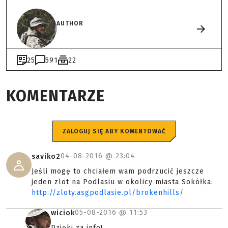
AUTHOR
25
591
22
KOMENTARZE
ZALOGUJ SIĘ ABY KOMENTOWAĆ
04-08-2016 @
23:04
saviko2
Jeśli mogę to chciałem wam podrzucić jeszcze
jeden zlot na Podlasiu w okolicy miasta Sokółka:
http://zloty.asgpodlasie.pl/brokenhills/
05-08-2016 @
11:53
wiciok
Dzięki za info!