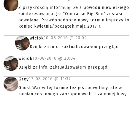
Z przykrością informuję, że z powodu niewielkiego
zainteresowania gra "Operacja: Big Ben" została
odwołana. Prawdopodobny nowy termin imprezy to
koniec kwietnia/początek maja 2017 r.
10-08-2016 @
20:04
wiciok
Dzięki za info, zaktualizowałem przegląd.
10-08-2016 @
20:04
wiciok
Dzięki za info, zaktualizowałem przegląd.
17-08-2016 @
11:37
Grey
Ghost War w tej formie tez jest odwolany, ale w
zamian cos innego zaproponowali. I za mniej kasy.