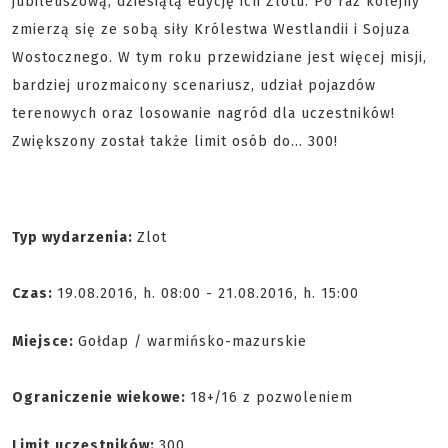
jubileuszową, dziesiątą edycję ich Zlotu. Po raz kolejny
zmierzą się ze sobą siły Królestwa Westlandii i Sojuza
Wostocznego. W tym roku przewidziane jest więcej misji,
bardziej urozmaicony scenariusz, udział pojazdów
terenowych oraz losowanie nagród dla uczestników!
Zwiększony został także limit osób do... 300!
Typ wydarzenia:
Zlot
Czas:
19.08.2016, h. 08:00 - 21.08.2016, h. 15:00
Miejsce:
Gołdap / warmińsko-mazurskie
Ograniczenie wiekowe:
18+/16 z pozwoleniem
Limit
uczestników:
300