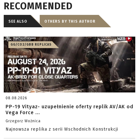
RECOMMENDED
SEE ALSO
OTHERS BY THIS AUTHOR
GG/CO2/GBB REPLICAS
08.08.2026
PP-19 Vityaz- uzupełnienie oferty replik AV/AK od
Vega Force ...
Grzegorz Woźnica
Najnowsza replika z serii Wschodnich Konstrukcji