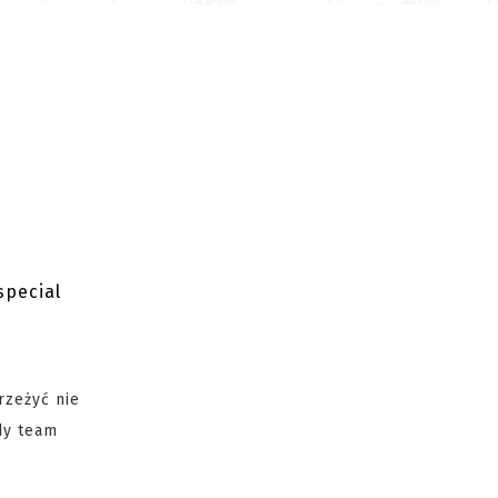
special
rzeżyć nie
dy team