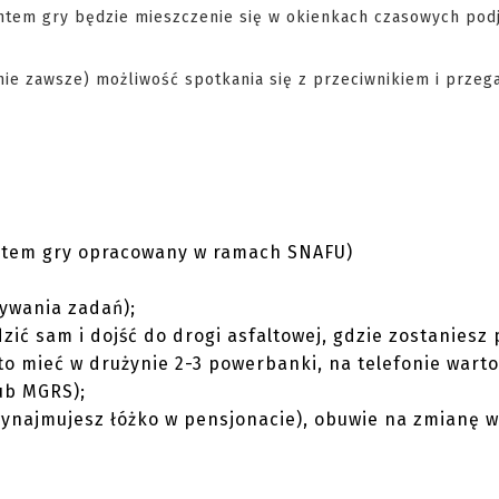
ntem gry będzie mieszczenie się w okienkach czasowych podj
(nie zawsze) możliwość spotkania się z przeciwnikiem i przeg
stem gry opracowany w ramach SNAFU)
ywania zadań);
zić sam i dojść do drogi asfaltowej, gdzie zostaniesz 
o mieć w drużynie 2-3 powerbanki, na telefonie warto
ub MGRS);
wynajmujesz łóżko w pensjonacie), obuwie na zmianę w