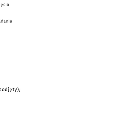
ęcia
adania
podjęty);