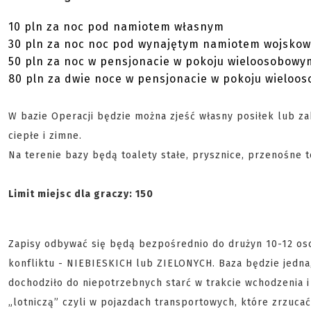
10 pln za noc pod namiotem własnym
30 pln za noc noc pod wynajętym namiotem wojsko
50 pln za noc w pensjonacie w pokoju wieloosobowy
80 pln za dwie noce w pensjonacie w pokoju wieloo
W bazie Operacji będzie można zjeść własny posiłek lub za
ciepłe i zimne.
Na terenie bazy będą toalety stałe, prysznice, przenośne t
Limit miejsc dla graczy: 150
Zapisy odbywać się będą bezpośrednio do drużyn 10-12 os
konfliktu - NIEBIESKICH lub ZIELONYCH. Baza będzie jedna
dochodziło do niepotrzebnych starć w trakcie wchodzenia i
„lotniczą” czyli w pojazdach transportowych, które zrzuc