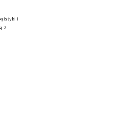
gistyki i
ą z