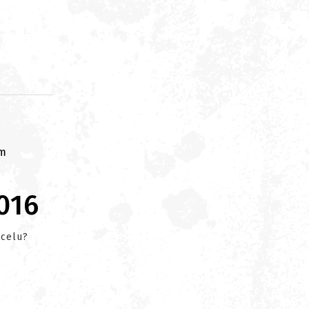
om
016
 celu?