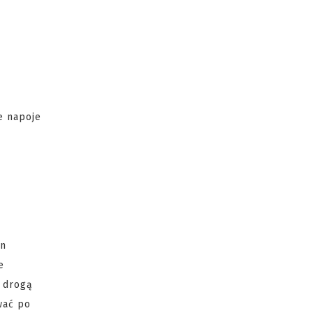
e napoje
on
e
ę drogą
wać po