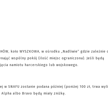
CHÓW, koło WYSZKOWA, w ośrodku „Nadliwie” gdzie zależnie 
nająć wspólny pokój (ilość miejsc ograniczona). Jeśli będą
jęcia namiotu harcerskiego lub wojskowego.
j w SNAFU zostanie podana później (poniżej 100 zł, trwa wyl
 Alpha albo Bravo będą miały zniżkę.