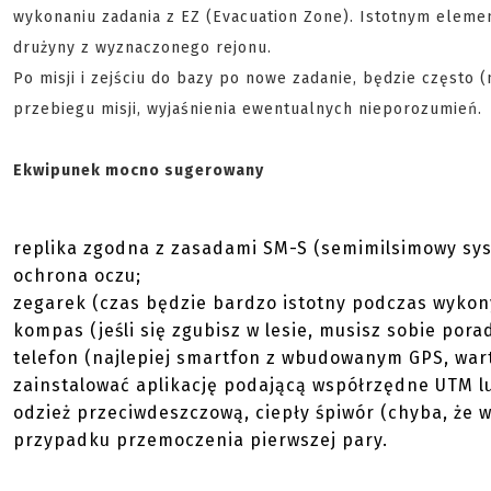
wykonaniu zadania z EZ (Evacuation Zone). Istotnym eleme
drużyny z wyznaczonego rejonu.
Po misji i zejściu do bazy po nowe zadanie, będzie często 
przebiegu misji, wyjaśnienia ewentualnych nieporozumień.
Ekwipunek mocno sugerowany
replika zgodna z zasadami SM-S (semimilsimowy sy
ochrona oczu;
zegarek (czas będzie bardzo istotny podczas wykon
kompas (jeśli się zgubisz w lesie, musisz sobie porad
telefon (najlepiej smartfon z wbudowanym GPS, wart
zainstalować aplikację podającą współrzędne UTM l
odzież przeciwdeszczową, ciepły śpiwór (chyba, że 
przypadku przemoczenia pierwszej pary.