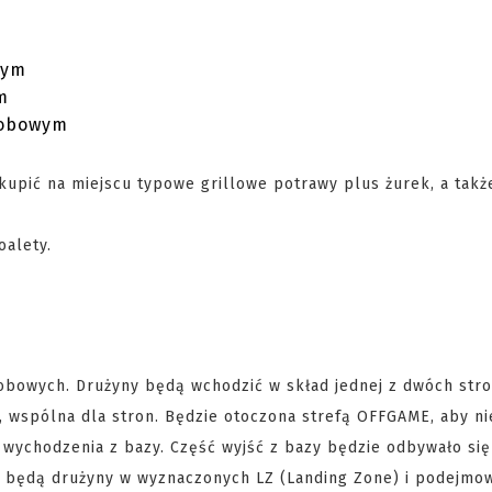
wym
m
sobowym
kupić na miejscu typowe grillowe potrawy plus żurek, a takż
oalety.
obowych. Drużyny będą wchodzić w skład jednej z dwóch str
, wspólna dla stron. Będzie otoczona strefą OFFGAME, aby ni
 wychodzenia z bazy. Część wyjść z bazy będzie odbywało si
ać będą drużyny w wyznaczonych LZ (Landing Zone) i podejmo