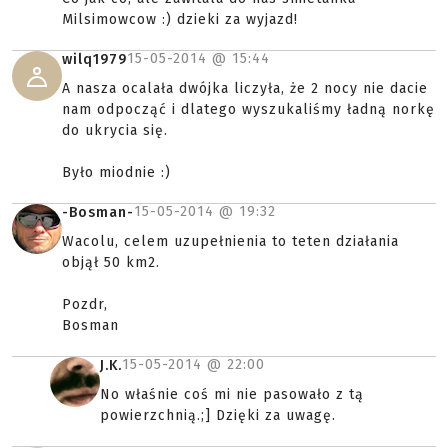
Milsimowcow :) dzieki za wyjazd!
15-05-2014 @
15:44
wilq1979
A nasza ocalała dwójka liczyła, że 2 nocy nie dacie
nam odpocząć i dlatego wyszukaliśmy ładną norkę
do ukrycia się.
Było miodnie :)
15-05-2014 @
19:32
-Bosman-
Wacolu, celem uzupełnienia to teten działania
objął 50 km2.
Pozdr,
Bosman
15-05-2014 @
22:00
J.K.
No właśnie coś mi nie pasowało z tą
powierzchnią.;] Dzięki za uwagę.