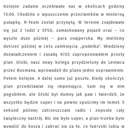
Kolejne zadanie oczekiwało nas w okolicach godziny
13:00. Chodziło o wpuszczenie przeciwników w misterną
pułapkę. R-Team został przynętą. W terenie znajdowało
się już 2 ludzi z SFSG, zamaskowany pojazd oraz – co
wyszło dużo później – para snajperska. My mieliśmy
dotrzeć później w celu zamknięcia „pudełka”. Wiedziony
doświadczeniem i zasadą KISS zaproponowałem prosty
plan. Globi, nasz nowy kolega przydzielony do Leniwca
przez Bosmana, wprowadził do planu jedno usprawnienie.
Potem kolejne. A dalej samo już poszło. Kiedy skończył,
plan przedstawiał się imponująco. Sam się w nim
pogubiłem, ale Globi był dumny jak paw i twierdził, że
wszystko będzie super i na pewno spuścimy im łomot. 5
sekund później zatrzeszczało radio i zepsuło cały
świąteczny nastrój. Nic nie było super, a plan trzeba było
wywalić do kosza i zabrać się za to, co tygryski lubią w