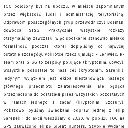
TOC położony był na uboczu, w miejscu zapomnianym
przez większość ludzi i administrację terytorialną.
Odprawom poszczególnych grup przewodniczył Bosman,
dowódca SFSG. Praktycznie wszystkie rozkazy
otrzymaliśmy zawczasu, więc spotkanie stanowiło niejako
formalność podczas której dopięliśmy co najwyżej
ostatnie szczegóły. Pokrótce rzecz ujmując – Leniwiec, R-
Team oraz SFSG to zespoły polujące (kryptonim: Łowcy).
Wszystkie pozostałe to nasz cel (kryptonim: Sarenki).
Jedynym wyjątkiem jest ekipa niestanowiąca naszego
głównego przedmiotu zainteresowania, ale będąca
przeznaczona do odstrzału przez wszystkich pozostałych
w ramach jednego z zadań (kryptonim: Szczury).
Pokazowo byliśmy świadkami odpraw jednej z ekip
Sarenek i do akcji weszliśmy o 23:30. W pobliżu TOC na
GPS zauważono ekipę Silent Hunters. Szybkie wydanie