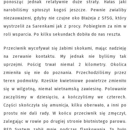
ponosząc jednak relatywnie duże straty. Hałas jaki
narobiliśmy spłoszył kogoś jeszcze. Pewnie zwialiby
niezauważeni, gdyby nie czujne oko Błażeja z SFSG, który
wystrzelił za Sarenkami jak z procy. Pobiegłem za nim w
roli wsparcia. Po kilku sekundach dobiła do nas reszta.
Przeciwnik wycofywał się żabimi skokami, mając nadzieję
na zerwanie kontaktu. My jednak nie byliśmy tak
uprzejmi. Pościg trwał niemal 2 kilometry. Okolica
zmieniła się nie do poznania. Przechodziliśmy przez
teren podmokły. Rześkie kwietniowe powietrze zmieniło
się w wilgotną, niemal wietnamską zawiesinę. Polowanie
zaczęliśmy w dziesięciu, a kończyliśmy we czterech.
Części skończyła się amunicja, kilku oberwało, a inni po
prostu nie dali rady. W końcu przeciwnik się zmęczył,
zalegając w rowie po drugiej stronie błotnistego parowu.
RED System zabił mnie podczas flankowania. To było