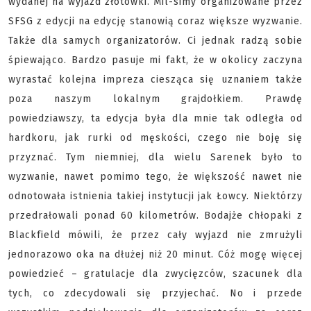
wydanej na wyjazd złotówki. Mil-simy organizowane przez
SFSG z edycji na edycję stanowią coraz większe wyzwanie.
Także dla samych organizatorów. Ci jednak radzą sobie
śpiewająco. Bardzo pasuje mi fakt, że w okolicy zaczyna
wyrastać kolejna impreza ciesząca się uznaniem także
poza naszym lokalnym grajdołkiem. Prawdę
powiedziawszy, ta edycja była dla mnie tak odległa od
hardkoru, jak rurki od męskości, czego nie boję się
przyznać. Tym niemniej, dla wielu Sarenek było to
wyzwanie, nawet pomimo tego, że większość nawet nie
odnotowała istnienia takiej instytucji jak Łowcy. Niektórzy
przedrałowali ponad 60 kilometrów. Bodajże chłopaki z
Blackfield mówili, że przez cały wyjazd nie zmrużyli
jednorazowo oka na dłużej niż 20 minut. Cóż mogę więcej
powiedzieć – gratulacje dla zwycięzców, szacunek dla
tych, co zdecydowali się przyjechać. No i przede