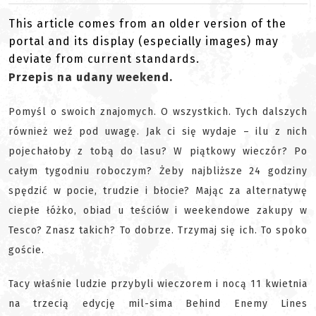
This article comes from an older version of the
portal and its display (especially images) may
deviate from current standards.
Przepis na udany weekend.
Pomyśl o swoich znajomych. O wszystkich. Tych dalszych
również weź pod uwagę. Jak ci się wydaje – ilu z nich
pojechałoby z tobą do lasu? W piątkowy wieczór? Po
całym tygodniu roboczym? Żeby najbliższe 24 godziny
spędzić w pocie, trudzie i błocie? Mając za alternatywę
ciepłe łóżko, obiad u teściów i weekendowe zakupy w
Tesco? Znasz takich? To dobrze. Trzymaj się ich. To spoko
goście.
Tacy właśnie ludzie przybyli wieczorem i nocą 11 kwietnia
na trzecią edycję mil-sima Behind Enemy Lines