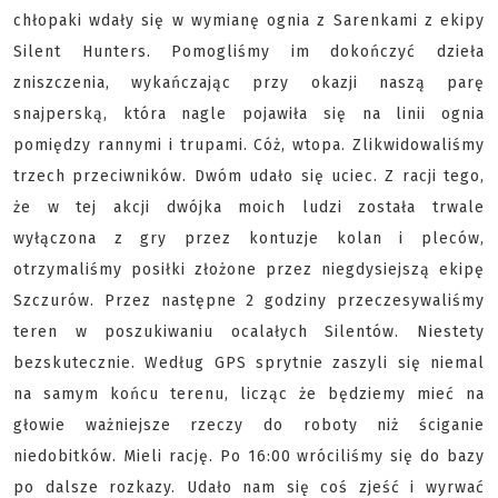
chłopaki wdały się w wymianę ognia z Sarenkami z ekipy
Silent Hunters. Pomogliśmy im dokończyć dzieła
zniszczenia, wykańczając przy okazji naszą parę
snajperską, która nagle pojawiła się na linii ognia
pomiędzy rannymi i trupami. Cóż, wtopa. Zlikwidowaliśmy
trzech przeciwników. Dwóm udało się uciec. Z racji tego,
że w tej akcji dwójka moich ludzi została trwale
wyłączona z gry przez kontuzje kolan i pleców,
otrzymaliśmy posiłki złożone przez niegdysiejszą ekipę
Szczurów. Przez następne 2 godziny przeczesywaliśmy
teren w poszukiwaniu ocalałych Silentów. Niestety
bezskutecznie. Według GPS sprytnie zaszyli się niemal
na samym końcu terenu, licząc że będziemy mieć na
głowie ważniejsze rzeczy do roboty niż ściganie
niedobitków. Mieli rację. Po 16:00 wróciliśmy się do bazy
po dalsze rozkazy. Udało nam się coś zjeść i wyrwać