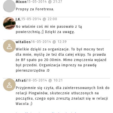
15-05-2014 @
21:27
Mixon
Propsy za Foretrexa.
15-05-2014 @
22:00
J.K.
No właśnie coś mi nie pasowało z tą
powierzchnią.;] Dzięki za uwagę.
16-05-2014 @
12:39
witalios
Wielkie dzięki za organizacje. To był mocny test
dla mnie, myślę że też dla całej ekipy. To prawda
że BF spało po 20-30min. Mimo zmęczenia wyjazd
był przedni. Organizacja imprezy na prawdę
pierwszorzędna :D
18-05-2014 @
10:21
Afrati
Przyjemnie się czyta, dla zainteresowanych link do
relacji Pingwinów, skutecznie utłuczonych na
początku, czego opis zresztą znalazł się w relacji
Wacola ;)