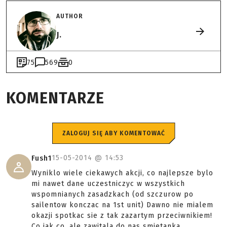
AUTHOR
J.
75
569
0
KOMENTARZE
ZALOGUJ SIĘ ABY KOMENTOWAĆ
15-05-2014 @
14:53
Fush1
Wyniklo wiele ciekawych akcji, co najlepsze bylo
mi nawet dane uczestniczyc w wszystkich
wspomnianych zasadzkach (od szczurow po
sailentow konczac na 1st unit) Dawno nie mialem
okazji spotkac sie z tak zazartym przeciwnikiem!
Co jak co, ale zawitala do nas smietanka