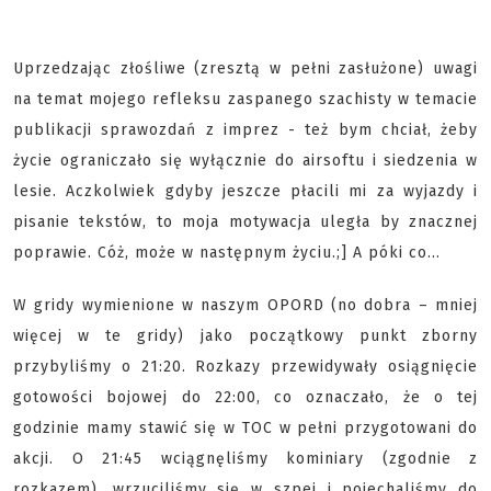
Uprzedzając złośliwe (zresztą w pełni zasłużone) uwagi
na temat mojego refleksu zaspanego szachisty w temacie
publikacji sprawozdań z imprez - też bym chciał, żeby
życie ograniczało się wyłącznie do airsoftu i siedzenia w
lesie. Aczkolwiek gdyby jeszcze płacili mi za wyjazdy i
pisanie tekstów, to moja motywacja uległa by znacznej
poprawie. Cóż, może w następnym życiu.;] A póki co...
W gridy wymienione w naszym OPORD (no dobra – mniej
więcej w te gridy) jako początkowy punkt zborny
przybyliśmy o 21:20. Rozkazy przewidywały osiągnięcie
gotowości bojowej do 22:00, co oznaczało, że o tej
godzinie mamy stawić się w TOC w pełni przygotowani do
akcji. O 21:45 wciągnęliśmy kominiary (zgodnie z
rozkazem), wrzuciliśmy się w szpej i pojechaliśmy do