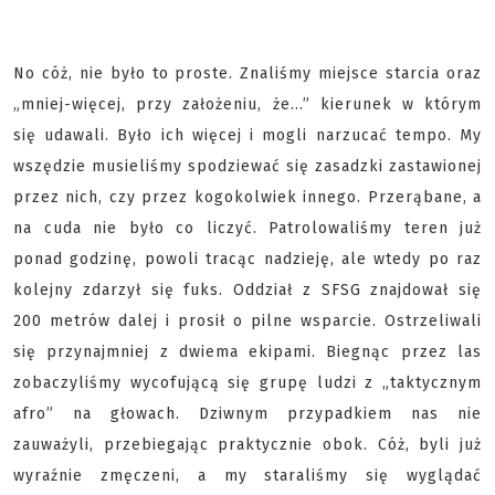
No cóż, nie było to proste. Znaliśmy miejsce starcia oraz
„mniej-więcej, przy założeniu, że…” kierunek w którym
się udawali. Było ich więcej i mogli narzucać tempo. My
wszędzie musieliśmy spodziewać się zasadzki zastawionej
przez nich, czy przez kogokolwiek innego. Przerąbane, a
na cuda nie było co liczyć. Patrolowaliśmy teren już
ponad godzinę, powoli tracąc nadzieję, ale wtedy po raz
kolejny zdarzył się fuks. Oddział z SFSG znajdował się
200 metrów dalej i prosił o pilne wsparcie. Ostrzeliwali
się przynajmniej z dwiema ekipami. Biegnąc przez las
zobaczyliśmy wycofującą się grupę ludzi z „taktycznym
afro” na głowach. Dziwnym przypadkiem nas nie
zauważyli, przebiegając praktycznie obok. Cóż, byli już
wyraźnie zmęczeni, a my staraliśmy się wyglądać