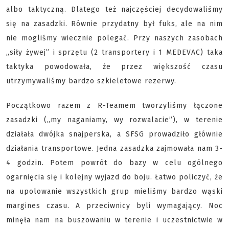
albo taktyczną. Dlatego też najczęściej decydowaliśmy
się na zasadzki. Równie przydatny był fuks, ale na nim
nie mogliśmy wiecznie polegać. Przy naszych zasobach
„siły żywej” i sprzętu (2 transportery i 1 MEDEVAC) taka
taktyka powodowała, że przez większość czasu
utrzymywaliśmy bardzo szkieletowe rezerwy.
Początkowo razem z R-Teamem tworzyliśmy łączone
zasadzki („my naganiamy, wy rozwalacie”), w terenie
działała dwójka snajperska, a SFSG prowadziło głównie
działania transportowe. Jedna zasadzka zajmowała nam 3-
4 godzin. Potem powrót do bazy w celu ogólnego
ogarnięcia się i kolejny wyjazd do boju. Łatwo policzyć, że
na upolowanie wszystkich grup mieliśmy bardzo wąski
margines czasu. A przeciwnicy byli wymagający. Noc
minęła nam na buszowaniu w terenie i uczestnictwie w